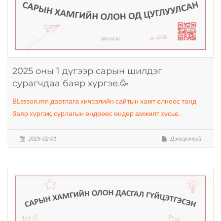
2025 оны 1 дүгээр сарын шилдэг
сурагчдаа баяр хүргэе.🥳
BLesson.mn давтлага хичээлийн сайтын хамт олноос танд
баяр хүргэж, сурлагын өндрөөс өндөр амжилт хүсье.
2025-02-01
Дэлгэрэнгүй