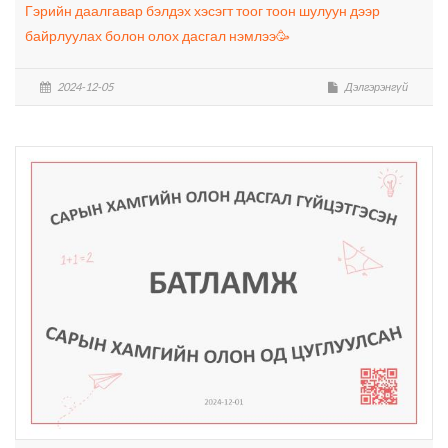
Гэрийн даалгавар бэлдэх хэсэгт тоог тоон шулуун дээр
байрлуулах болон олох дасгал нэмлээ🥳
2024-12-05
Дэлгэрэнгүй