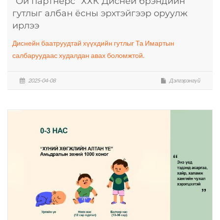
“Ой партнерс” ХХК Дисней брэндийн
гутлыг албан ёсны эрхтэйгээр оруулж
ирлээ
Диснейн баатруудтай хүүхдийн гутлыг Та Имартын
салбаруудаас худалдан авах боломжтой.
2025-04-08
Дэлгэрэнгүй