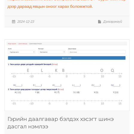
дээр дараад явцын оноог харах боломжтой.
2024-12-23
Дэлгэрэнгүй
Гэрийн даалгавар бэлдэх хэсэгт шинэ
дасгал нэмлээ