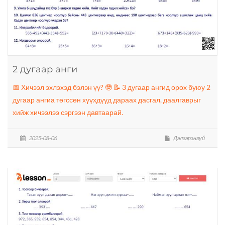
2 дугаар анги
📅 Хичээл эхлэхэд бэлэн үү? 🤓 📝 3 дугаар ангид орох буюу 2
дугаар ангиа төгссөн хүүхдүүд дараах дасгал, даалгаврыг
хийж хичээлээ сэргээн давтаарай.
2025-08-06
Дэлгэрэнгүй