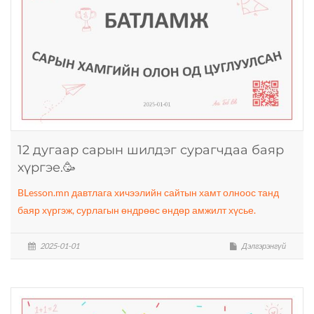
12 дугаар сарын шилдэг сурагчдаа баяр
хүргэе.🥳
BLesson.mn давтлага хичээлийн сайтын хамт олноос танд
баяр хүргэж, сурлагын өндрөөс өндөр амжилт хүсье.
2025-01-01
Дэлгэрэнгүй