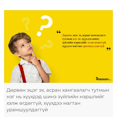
Дөрвөн эцэг эх, асран хамгаалагч тутмын
нэг нь хүүхдэд шинэ зүйлийн нэршлийг
хэлж өгдөггүй, хүүхдээ магтан
урамшуулдаггүй