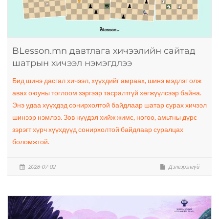
BLesson.mn давтлага хичээлийн сайтад
шатрын хичээл нэмэгдлээ
Бид шинэ дасгал хичээл, хүүхдийг амраах, шинэ мэдлэг олж
авах оюуны тоглоом зэргээр тасралтгүй хөгжүүлсээр байна.
Энэ удаа хүүхдэд сонирхолтой байдлаар шатар сурах хичээл
шинээр нэмлээ. Зөв нүүдэл хийж жимс, ногоо, амьтны дүрс
зэрэгт хүрч хүүхдүүд сонирхолтой байдлаар суралцах
боломжтой.
2026-07-02
Дэлгэрэнгүй