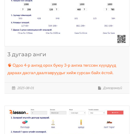
3 дугаар анги
🧠 Одоо 4-р ангид орох буюу 3-р ангиа төгссөн хүүхдүүд
дараах дасгал даалгавруудыг хийж сурсан байх ёстой.
2025-08-01
Дэлгэрэнгүй