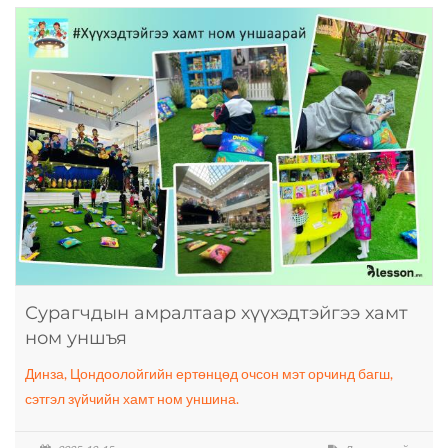
Сурагчдын амралтаар хүүхэдтэйгээ хамт
ном уншъя
Динза, Цондоолойгийн ертөнцөд очсон мэт орчинд багш,
сэтгэл зүйчийн хамт ном уншина.