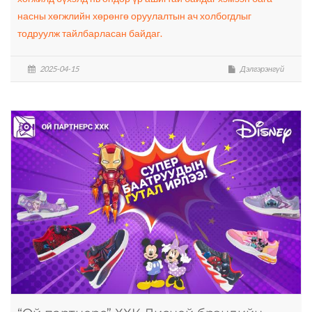
насны хөгжлийн хөрөнгө оруулалтын ач холбогдлыг
тодруулж тайлбарласан байдаг.
2025-04-15
Дэлгэрэнгүй