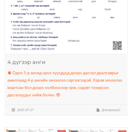
4 дүгээр анги
🧠 Одоо 5-р ангид орох хүүхдүүд доорх дасгал даалгаврыг
ажиллаад 4-р ангийн хичээлээ сэргээгээрэй. Хэрэв хичээлээ
мартсан бол доорх холбоосоор орж, сэдэвт тохирсон
дасгалуудыг хийж болно. 🤓
2025-07-27
Дэлгэрэнгүй