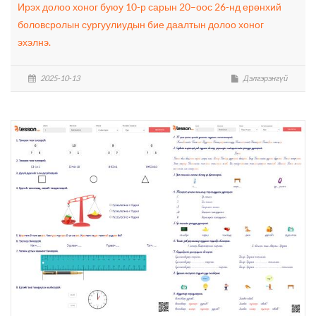
Ирэх долоо хоног буюу 10-р сарын 20–оос 26-нд ерөнхий
боловсролын сургуулиудын бие даалтын долоо хоног
эхэлнэ.
2025-10-13
Дэлгэрэнгүй