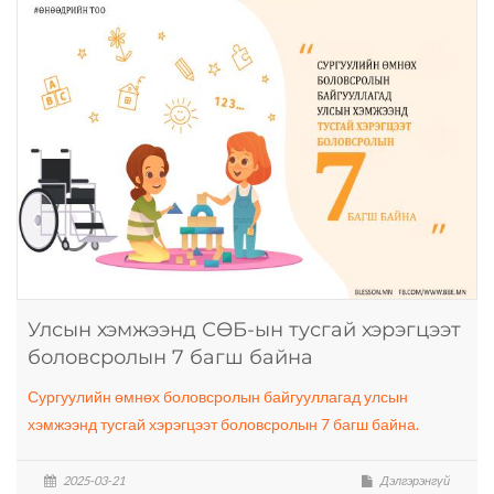
Улсын хэмжээнд СӨБ-ын тусгай хэрэгцээт
боловсролын 7 багш байна
Сургуулийн өмнөх боловсролын байгууллагад улсын
хэмжээнд тусгай хэрэгцээт боловсролын 7 багш байна.
2025-03-21
Дэлгэрэнгүй