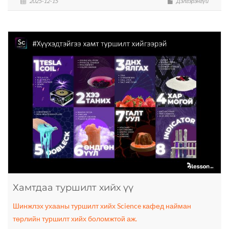
2025-12-15
Дэлгэрэнгүй
Хамтдаа туршилт хийх үү
Шинжлэх ухааны туршилт хийх Science кафед найман
төрлийн туршилт хийх боломжтой аж.