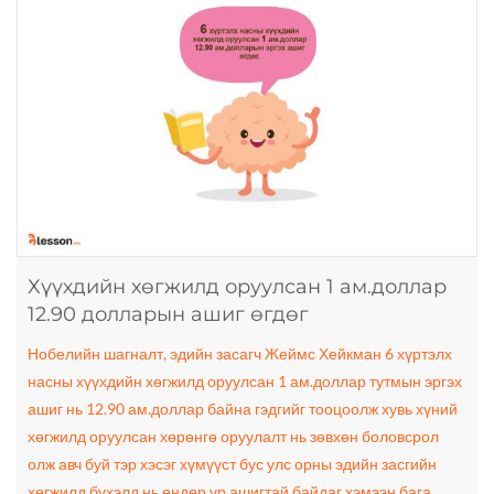
Хүүхдийн хөгжилд оруулсан 1 ам.доллар
12.90 долларын ашиг өгдөг
Нобелийн шагналт, эдийн засагч Жеймс Хейкман 6 хүртэлх
насны хүүхдийн хөгжилд оруулсан 1 ам.доллар тутмын эргэх
ашиг нь 12.90 ам.доллар байна гэдгийг тооцоолж хувь хүний
хөгжилд оруулсан хөрөнгө оруулалт нь зөвхөн боловсрол
олж авч буй тэр хэсэг хүмүүст бус улс орны эдийн засгийн
хөгжилд бүхэлд нь өндөр үр ашигтай байдаг хэмээн бага