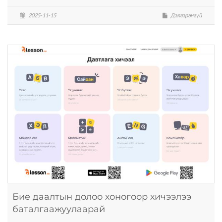
2025-11-15
Дэлгэрэнгүй
Бие даалтын долоо хоногоор хичээлээ
баталгаажуулаарай