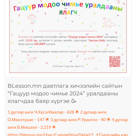
BLesson.mn давтлага хичээлийн сайтын
“Гацуур модоо чимье 2024” уралдааны
ялагчдаа баяр хүргэе 🥳
1 дүгээр анги Ч.Хүсэлбаатар - 628 🌟 2 дугаар анги
О.Мөнхтүшиг - 147 🌟 3 дугаар анги Р.Урангоо - 40 🌟 4 дүгээр
анги Б.Мишээл - 2,219 🌟
https://blesson.mn/User/CompetitionDetail/1 📌Сурагчийн нэр