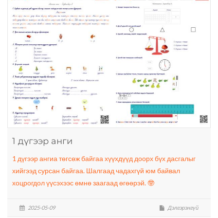
1 дүгээр анги
1 дүгээр ангиа төгсөж байгаа хүүхдүүд доорх бүх дасгалыг
хийгээд сурсан байгаа. Шалгаад чадахгүй юм байвал
хоцрогдол үүсэхээс өмнө заагаад өгөөрэй. 🤓
2025-05-09
Дэлгэрэнгүй