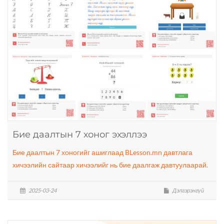
Бие даалтын 7 хоног эхэллээ
Бие даалтын 7 хоногийг ашиглаад BLesson.mn давтлага
хичээлийн сайтаар хичээлийг нь бие даалгаж давтуулаарай.
2025-03-24
Дэлгэрэнгүй