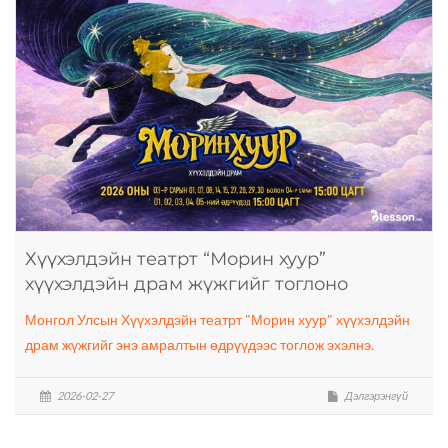
Хүүхэлдэйн театрт “Морин хуур”
хүүхэлдэйн драм жүжгийг тоглоно
Монгол Улсын Хүүхэлдэйн театрт "Морин хуур" хүүхэлдэйн
драм жүжгийг энэ амралтын өдрүүдээс тоглож эхэлнэ.
2026-02-27
Дэлгэрэнгүй