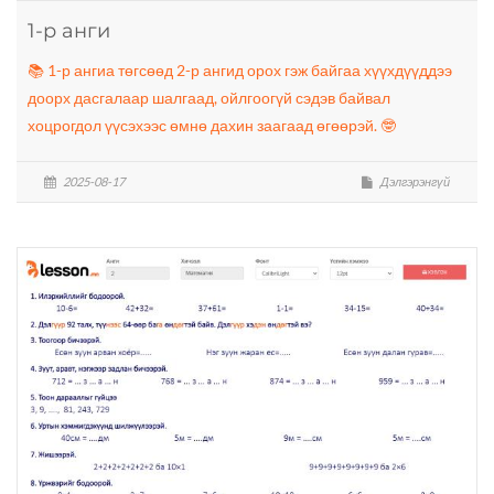
1-р анги
📚 1-р ангиа төгсөөд 2-р ангид орох гэж байгаа хүүхдүүддээ
доорх дасгалаар шалгаад, ойлгоогүй сэдэв байвал
хоцрогдол үүсэхээс өмнө дахин заагаад өгөөрэй. 🤓
2025-08-17
Дэлгэрэнгүй