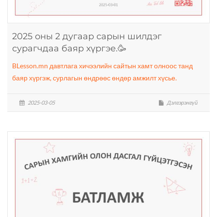
2025 оны 2 дугаар сарын шилдэг
сурагчдаа баяр хүргэе.🥳
BLesson.mn давтлага хичээлийн сайтын хамт олноос танд
баяр хүргэж, сурлагын өндрөөс өндөр амжилт хүсье.
2025-03-05
Дэлгэрэнгүй