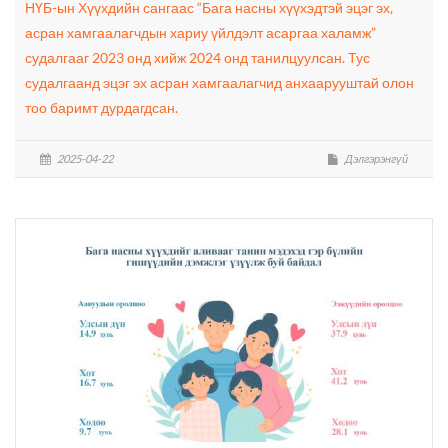
НҮБ-ын Хүүхдийн сангаас “Бага насны хүүхэдтэй эцэг эх,
асран хамгаалагчдын хариу үйлдэлт асаргаа халамж”
судалгааг 2023 онд хийж 2024 онд танилцуулсан. Тус
судалгаанд эцэг эх асран хамгаалагчид анхаарууштай олон
тоо баримт дурдагдсан.
2025-04-22
Дэлгэрэнгүй