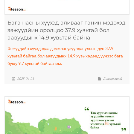
Бага насны хүүхэд аливааг танин мэдэхэд
ээжүүдйин оролцоо 37.9 хувьтай бол
аавуудынх 14.9 хувьтай байна
Ээжүүдийн хүүхдэдээ дэмжлэг үзүүлдэг улсын дүн 37.9
хувьтай байгаа бол аавуудынх 14.9 хувь хөдөөд үүнээс бага
буюу 9.7 хувьтай байгаа юм.
2025-04-21
Дэлгэрэнгүй