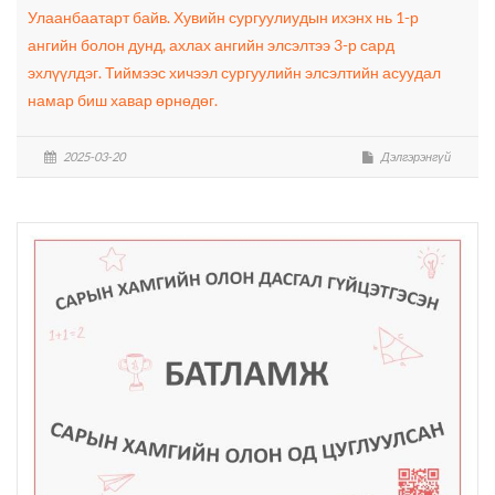
Улаанбаатарт байв. Хувийн сургуулиудын ихэнх нь 1-р
ангийн болон дунд, ахлах ангийн элсэлтээ 3-р сард
эхлүүлдэг. Тиймээс хичээл сургуулийн элсэлтийн асуудал
намар биш хавар өрнөдөг.
2025-03-20
Дэлгэрэнгүй