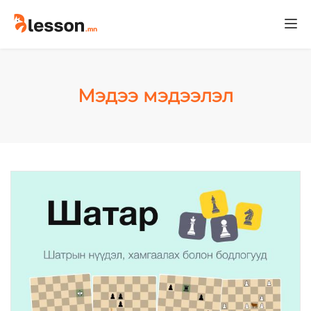
Togg
navi
Мэдээ мэдээлэл