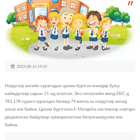
2023-08-16 19:10
Нэгдүгээр ангийн сурагчдын цахим бүртгэл өчигдөр буюу
наймдугаар сарын 15-нд эхэлсэн. Энэ хичээлийн жилд ЕБС-д
781.178 сурагч суралцах бөгөөд 74 мянга нь нэгдүгээр ангид
элсэх юм байна. Цахим бүртгэлээ E-Mongolia системээр нэвтэрч
урьдчилсан байдлаар хуваарилалтаа баталгаажуулах юм
байна.