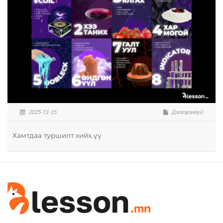
2025-11-15
Дэлгэрэнгүй
Хамтдаа туршилт хийх үү