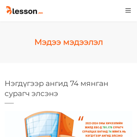
Togg
navi
Мэдээ мэдээлэл
Нэгдүгээр ангид 74 мянган
сурагч элсэнэ