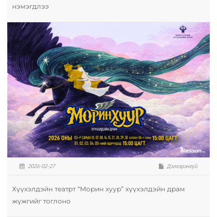
нэмэгдлээ
2026-02-27
Дэлгэрэнгүй
Хүүхэлдэйн театрт “Морин хуур” хүүхэлдэйн драм
жүжгийг тоглоно