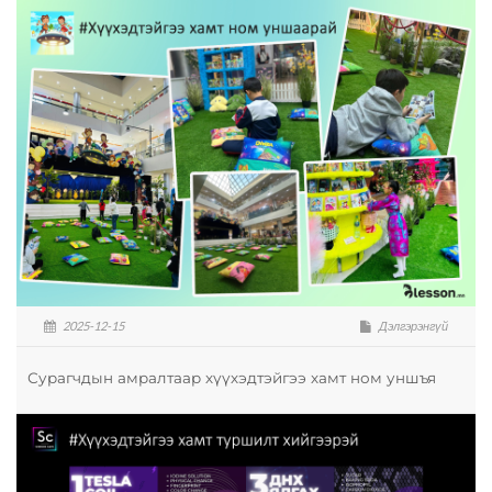
2025-12-15
Дэлгэрэнгүй
Сурагчдын амралтаар хүүхэдтэйгээ хамт ном уншъя