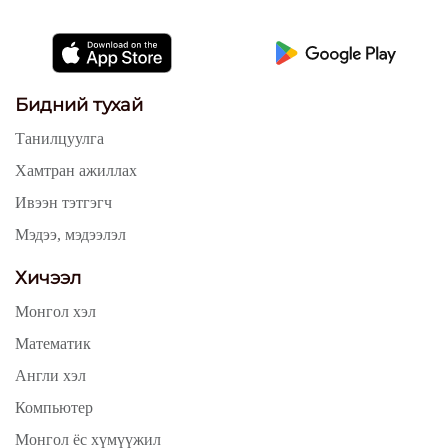
Бидний тухай
Танилцуулга
Хамтран ажиллах
Ивээн тэтгэгч
Мэдээ, мэдээлэл
Хичээл
Монгол хэл
Математик
Англи хэл
Компьютер
Монгол ёс хүмүүжил