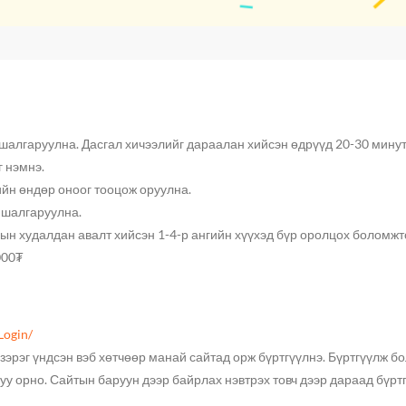
 шалгаруулна. Дасгал хичээлийг дараалан хийсэн өдрүүд 20-30 мину
г нэмнэ.
ийн өндөр оноог тооцож оруулна.
р шалгаруулна.
цын худалдан авалт хийсэн 1-4-р ангийн хүүхэд бүр оролцох боломжт
000₮
Login/
 зэрэг үндсэн вэб хөтчөөр манай сайтад орж бүртгүүлнэ. Бүртгүүлж б
руу орно. Сайтын баруун дээр байрлах нэвтрэх товч дээр дараад бүрт