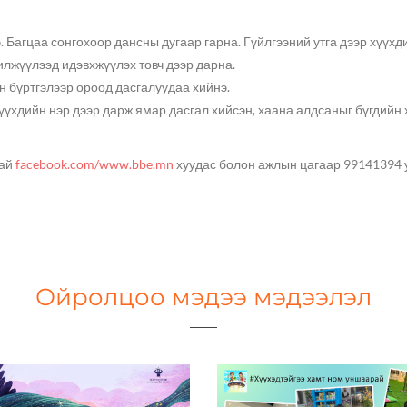
нэ. Багцаа сонгохоор дансны дугаар гарна. Гүйлгээний утга дээр хүүхд
илжүүлээд идэвхжүүлэх товч дээр дарна.
йн бүртгэлээр ороод дасгалуудаа хийнэ.
хүүхдийн нэр дээр дарж ямар дасгал хийсэн, хаана алдсаныг бүгдийн
най
facebook.com/www.bbe.mn
хуудас болон ажлын цагаар 99141394 
Ойролцоо мэдээ мэдээлэл