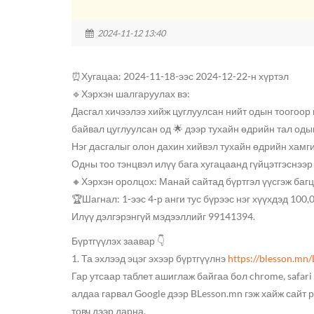
2024-11-12 13:40
⏰Хугацаа: 2024-11-18-ээс 2024-12-22-н хүртэл
🔹Хэрхэн шалгаруулах вэ:
Дасгал хичээлээ хийж цуглуулсан нийт одын тоогоор
байвал цуглуулсан од 🌟 дээр тухайн өдрийн тал оды
Нэг дасгалыг олон дахин хийвэл тухайн өдрийн хамг
Одны тоо тэнцвэл илүү бага хугацаанд гүйцэтгэснээ
🔸Хэрхэн оролцох: Манай сайтад бүртгэл үүсгэж баг
🏆Шагнал: 1-ээс 4-р анги тус бүрээс нэг хүүхдэд 100,
Илүү дэлгэрэнгүй мэдээллийг 99141394.
Бүртгүүлэх заавар 👇
1. Та эхлээд эцэг эхээр бүртгүүлнэ
https://blesson.mn/
Гар утсаар таблет ашиглаж байгаа бол chrome, safari
алдаа гарвал Google дээр BLesson.mn гэж хайж сайт 
товч дээр дарна.