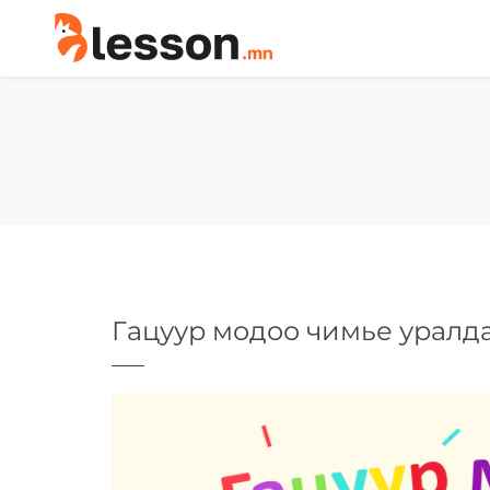
Гацуур модоо чимье уралда