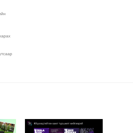
ийн
 харах
утсаар