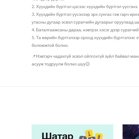
2. Хүүхдийн бүртгэл цэсээс хүүхдийн бүртгэл үүсгэнэ.
3. Хүүхдийн бүртгэл үүсэхээр эрх сунгах гэж гарч ир
утасны дугаар эсвэл сурагчийн дугаарыг оруулаад ш
4. Баталгаажсаны дараа, нэвтрэх хэсэг дээр сурагчи
5. Та өөрийн бүртгэлээр ороод хүүхдийн бүртгэлээс 
боломжтой болно.
📌Нэвтэрч чадахгүй эсвэл ойлгохгүй зүйл байвал ма
асууж тодруулж болно шүү😉