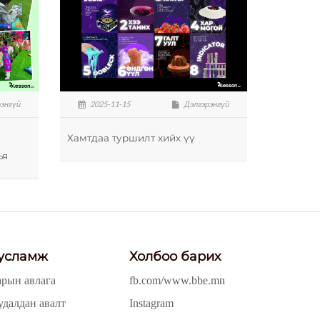
энгүй
2025-11-15
Дэлгэрэнгүй
Хамтдаа туршилт хийх үү
ъя
усламж
Холбоо барих
арын авлага
fb.com/www.bbe.mn
удалдан авалт
Instagram