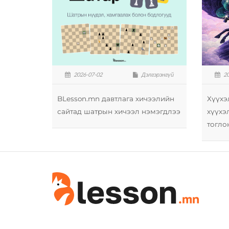
2026-07-02
Дэлгэрэнгүй
20
BLesson.mn давтлага хичээлийн
Хүүхэ
сайтад шатрын хичээл нэмэгдлээ
хүүхэ
тогло