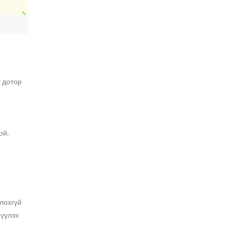
т дотор
ой.
олохгүй
гүүлэх