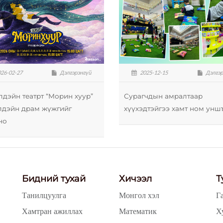
26-02-27
Дэлгэрэнгүй
2025-12-15
Дэлгэр
лдэйн театрт “Морин хуур”
Сурагчдын амралтаар
лдэйн драм жүжгийг
хүүхэдтэйгээ хамт ном унш
но
Бидний тухай
Хичээл
Т
Танилцуулга
Монгол хэл
Г
Хамтран ажиллах
Математик
Х