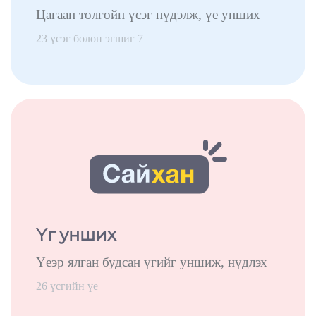
Цагаан толгойн үсэг нүдэлж, үе унших
23 үсэг болон эгшиг 7
Үг унших
Үеэр ялган будсан үгийг уншиж, нүдлэх
26 үсгийн үе