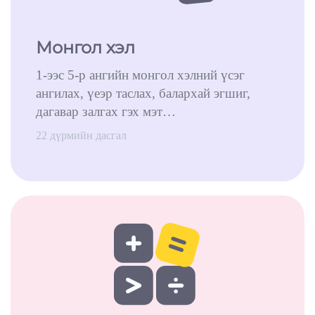
Монгол хэл
1-ээс 5-р ангийн монгол хэлний үсэг
ангилах, үеэр таслах, балархай эгшиг,
дагавар залгах гэх мэт…
22 дүрмийн дасгал