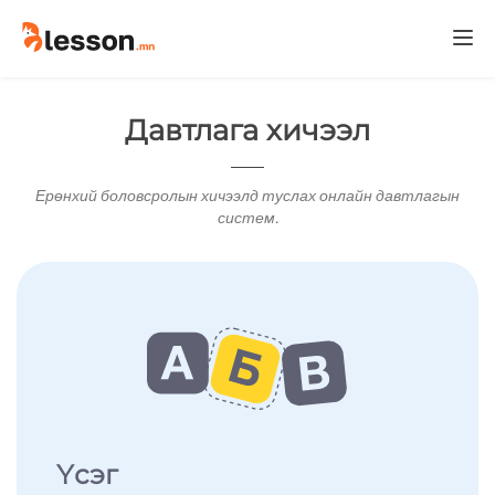
Togg
navi
Давтлага хичээл
Ерөнхий боловсролын хичээлд туслах онлайн давтлагын
систем.
Үсэг