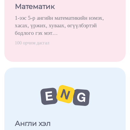
Математик
1-ээс 5-р ангийн математикийн нэмэх,
хасах, үржих, хуваах, өгүүлбэртэй
бодлого гэх мэт…
100 орчим дасгал
Англи хэл