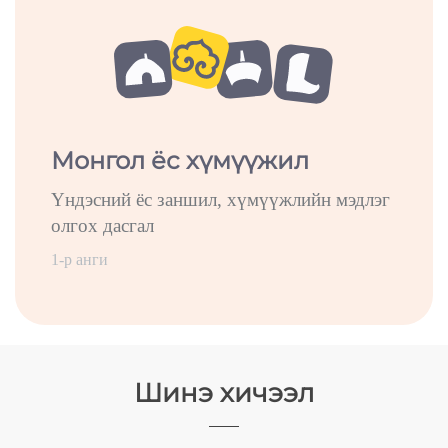
Монгол ёс хүмүүжил
Үндэсний ёс заншил, хүмүүжлийн мэдлэг
олгох дасгал
1-р анги
Шинэ хичээл