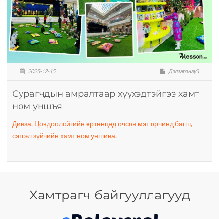
2025-12-15
Дэлгэрэнгүй
Сурагчдын амралтаар хүүхэдтэйгээ хамт
ном уншъя
Динза, Цондоолойгийн ертөнцөд очсон мэт орчинд багш,
сэтгэл зүйчийн хамт ном уншина.
Хамтрагч байгууллагууд