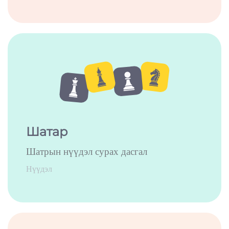
Шатар
Шатрын нүүдэл сурах дасгал
Нүүдэл