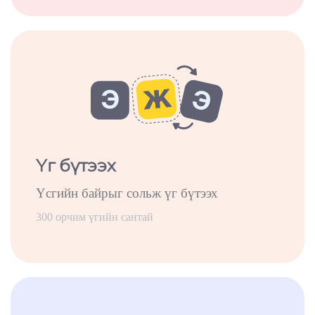
Үг бүтээх
Үсгийн байрыг сольж үг бүтээх
300 орчим үгийн сантай