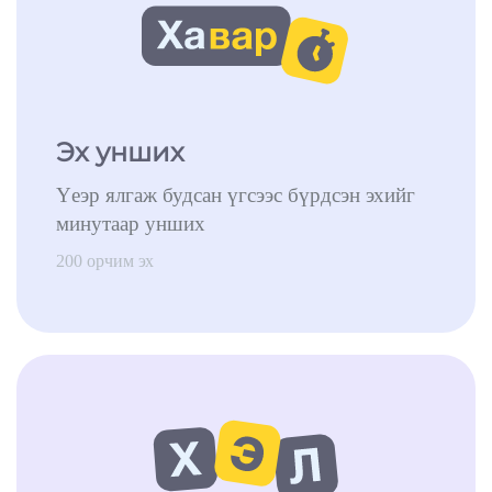
Эх унших
Үеэр ялгаж будсан үгсээс бүрдсэн эхийг
минутаар унших
200 орчим эх