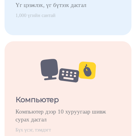
Үг цээжлэх, үг бүтээх дасгал
1,000 үгийн сантай
Компьютер
Компьютер дээр 10 хуруугаар шивж
сурах дасгал
Бүх үсэг, тэмдэгт