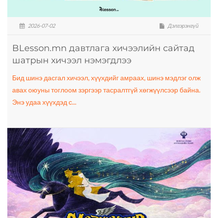
2026-07-02
Дэлгэрэнгүй
BLesson.mn давтлага хичээлийн сайтад
шатрын хичээл нэмэгдлээ
Бид шинэ дасгал хичээл, хүүхдийг амраах, шинэ мэдлэг олж
авах оюуны тоглоом зэргээр тасралтгүй хөгжүүлсээр байна.
Энэ удаа хүүхдэд с...