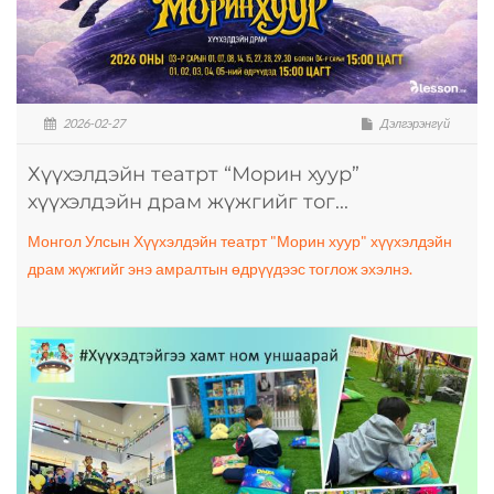
2026-02-27
Дэлгэрэнгүй
Хүүхэлдэйн театрт “Морин хуур”
хүүхэлдэйн драм жүжгийг тог...
Монгол Улсын Хүүхэлдэйн театрт "Морин хуур" хүүхэлдэйн
драм жүжгийг энэ амралтын өдрүүдээс тоглож эхэлнэ.