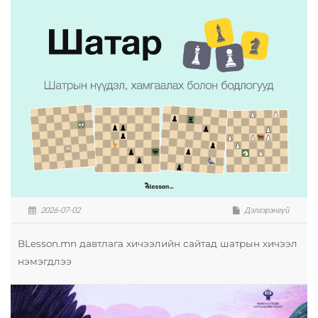
2026-07-02
Дэлгэрэнгүй
BLesson.mn давтлага хичээлийн сайтад шатрын хичээл
нэмэгдлээ