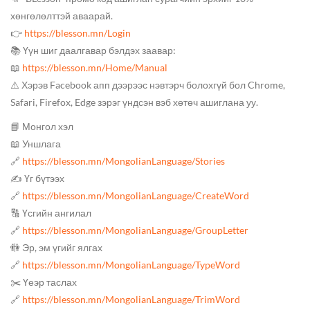
хөнгөлөлттэй аваарай.
👉
https://blesson.mn/Login
📚 Үүн шиг даалгавар бэлдэх заавар:
📖
https://blesson.mn/Home/Manual
⚠️ Хэрэв Facebook апп дээрээс нэвтэрч болохгүй бол Chrome,
Safari, Firefox, Edge зэрэг үндсэн вэб хөтөч ашиглана уу.
📘 Монгол хэл
📖 Уншлага
🔗
https://blesson.mn/MongolianLanguage/Stories
✍️ Үг бүтээх
🔗
https://blesson.mn/MongolianLanguage/CreateWord
🔠 Үсгийн ангилал
🔗
https://blesson.mn/MongolianLanguage/GroupLetter
🚻 Эр, эм үгийг ялгах
🔗
https://blesson.mn/MongolianLanguage/TypeWord
✂️ Үеэр таслах
🔗
https://blesson.mn/MongolianLanguage/TrimWord