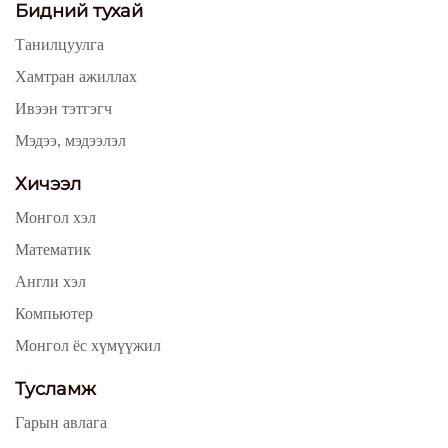
Бидний тухай
Танилцуулга
Хамтран ажиллах
Ивээн тэтгэгч
Мэдээ, мэдээлэл
Хичээл
Монгол хэл
Математик
Англи хэл
Компьютер
Монгол ёс хүмүүжил
Тусламж
Гарын авлага