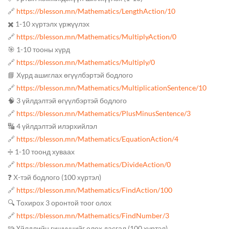
🔗
https://blesson.mn/Mathematics/LengthAction/10
✖️ 1-10 хүртэлх үржүүлэх
🔗
https://blesson.mn/Mathematics/MultiplyAction/0
🎯 1-10 тооны хүрд
🔗
https://blesson.mn/Mathematics/Multiply/0
📘 Хүрд ашиглах өгүүлбэртэй бодлого
🔗
https://blesson.mn/Mathematics/MultiplicationSentence/10
🧠 3 үйлдэлтэй өгүүлбэртэй бодлого
🔗
https://blesson.mn/Mathematics/PlusMinusSentence/3
🔣 4 үйлдэлтэй илэрхийлэл
🔗
https://blesson.mn/Mathematics/EquationAction/4
➗ 1-10 тоонд хуваах
🔗
https://blesson.mn/Mathematics/DivideAction/0
❓ Х-тэй бодлого (100 хүртэл)
🔗
https://blesson.mn/Mathematics/FindAction/100
🔍 Тохирох 3 оронтой тоог олох
🔗
https://blesson.mn/Mathematics/FindNumber/3
🧩 Үйлдлийн гишүүнийг олох дасгал (100 хүртэл)