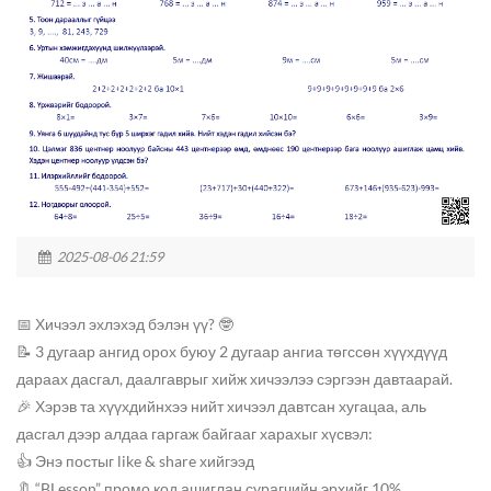
2025-08-06 21:59
📅 Хичээл эхлэхэд бэлэн үү? 🤓
📝 3 дугаар ангид орох буюу 2 дугаар ангиа төгссөн хүүхдүүд
дараах дасгал, даалгаврыг хийж хичээлээ сэргээн давтаарай.
🎉 Хэрэв та хүүхдийнхээ нийт хичээл давтсан хугацаа, аль
дасгал дээр алдаа гаргаж байгааг харахыг хүсвэл:
👍 Энэ постыг like & share хийгээд
🔖 “BLesson” промо код ашиглан сурагчийн эрхийг 10%