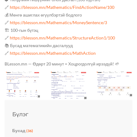
🔗
https://blesson.mn/Mathematics/FindActionName/100
💰 Мөнгө ашиглах өгүүлбэртэй бодлого
🔗
https://blesson.mn/Mathematics/MoneySentence/3
🏗️ 100-гын бүтэц
🔗
https://blesson.mn/Mathematics/StructureAction1/100
📚 Бусад математикийн дасгалууд
🔗
https://blesson.mn/Mathematics/MathAction
BLesson.mn — Өдөрт 20 минут = Хоцрогдолгүй ирээдүй! 🌱
Бүлэг
Бусад
(36)