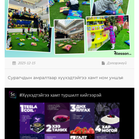
2025-12-15
Дэлгэрэнгүй
Сурагчдын амралтаар хүүхэдтэйгээ хамт ном уншъя