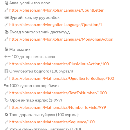
🔢 Авиа, үсгийн тоо олох
🔗
https://blesson.mn/MongolianLanguage/CountLetter
🖼️ Зургийг хэн, юу руу холбох
🔗
https://blesson.mn/MongolianLanguage/Question/1
📚 Бусад монгол хэлний дасгалууд
🔗
https://blesson.mn/MongolianLanguage/MongolianAction
🔢 Математик
➕➖ 100 дотор нэмэх, хасах
🔗
https://blesson.mn/Mathematics/PlusMinusAction/100
🧮 Өгүүлбэртэй бодлого (100 хүртэл)
🔗
https://blesson.mn/Mathematics/UguulberteiBodlogo/100
🔤 1000 хүртэл тоогоор бичих
🔗
https://blesson.mn/Mathematics/TextToNumber/1000
🏷️ Орон ангиар нэрлэх (1-999)
🔗
https://blesson.mn/Mathematics/NumberToField/999
🔁 Тоон дарааллыг гүйцээх (100 хүртэл)
🔗
https://blesson.mn/Mathematics/Sequence/100
📏 Уртын хэмжигдэхүүн шилжүүлэх (1-10)