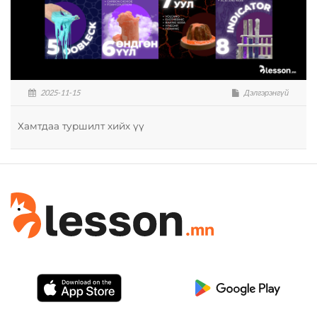
2025-11-15
Дэлгэрэнгүй
Хамтдаа туршилт хийх үү