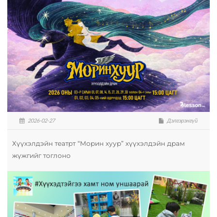
2026-02-27
Дэлгэрэнгүй
Хүүхэлдэйн театрт “Морин хуур” хүүхэлдэйн драм
жүжгийг тоглоно