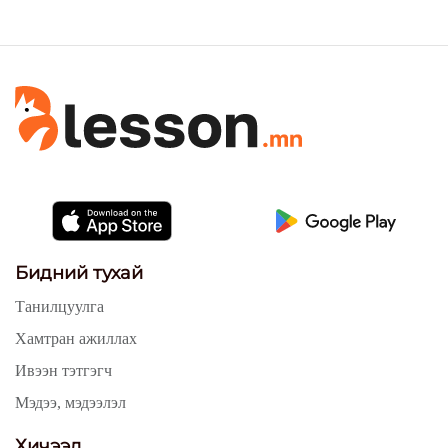
Бидний тухай
Танилцуулга
Хамтран ажиллах
Ивээн тэтгэгч
Мэдээ, мэдээлэл
Хичээл