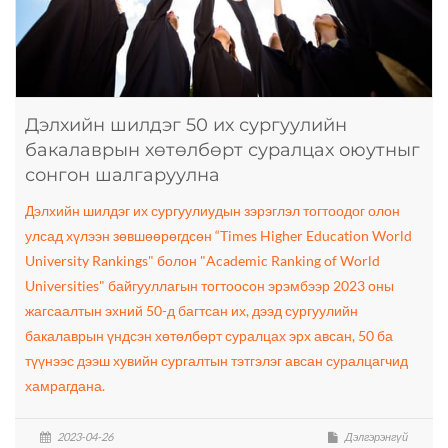
Дэлхийн шилдэг 50 их сургуулийн
бакалаврын хөтөлбөрт суралцах оюутныг
сонгон шалгаруулна
Дэлхийн шилдэг их сургуулиудын зэрэглэл тогтоодог олон
улсад хүлээн зөвшөөрөгдсөн “Times Higher Education World
University Rankings" болон "Academic Ranking of World
Universities" байгууллагын тогтоосон эрэмбээр 2023 оны
жагсаалтын эхний 50-д багтсан их, дээд сургуулийн
бакалаврын үндсэн хөтөлбөрт суралцах эрх авсан, 50 ба
түүнээс дээш хувийн сургалтын тэтгэлэг авсан суралцагчид
хамрагдана.
2023-04-26
Дэлгэрэнгүй