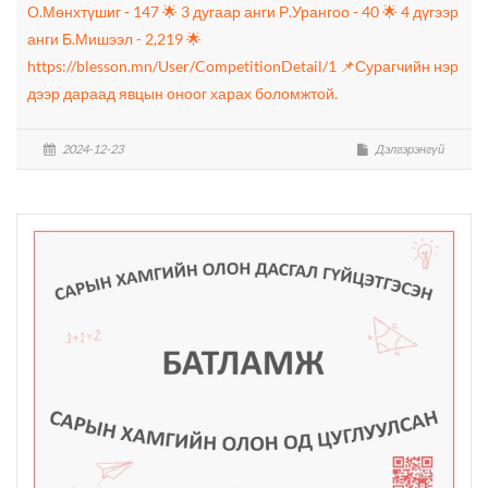
О.Мөнхтүшиг - 147 🌟 3 дугаар анги Р.Урангоо - 40 🌟 4 дүгээр
анги Б.Мишээл - 2,219 🌟
https://blesson.mn/User/CompetitionDetail/1 📌Сурагчийн нэр
дээр дараад явцын оноог харах боломжтой.
2024-12-23
Дэлгэрэнгүй