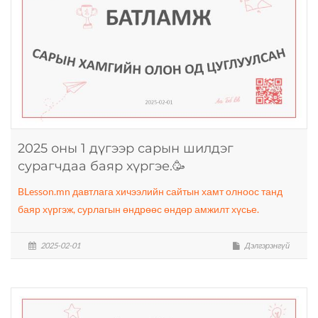
2025 оны 1 дүгээр сарын шилдэг
сурагчдаа баяр хүргэе.🥳
BLesson.mn давтлага хичээлийн сайтын хамт олноос танд
баяр хүргэж, сурлагын өндрөөс өндөр амжилт хүсье.
2025-02-01
Дэлгэрэнгүй