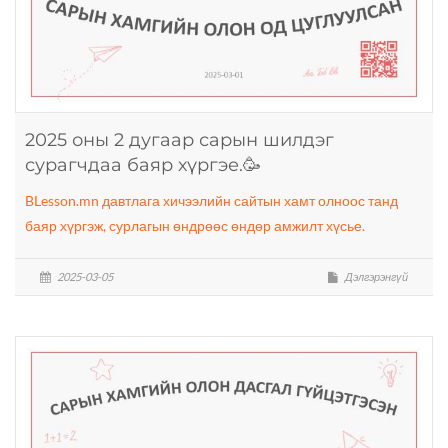
2025 оны 2 дугаар сарын шилдэг
сурагчдаа баяр хүргэе.🥳
BLesson.mn давтлага хичээлийн сайтын хамт олноос танд
баяр хүргэж, сурлагын өндрөөс өндөр амжилт хүсье.
2025-03-05
Дэлгэрэнгүй