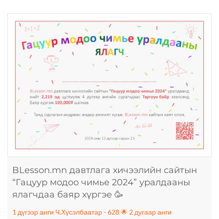
BLesson.mn давтлага хичээлийн сайтын
“Гацуур модоо чимье 2024” уралдааны
ялагчдаа баяр хүргэе 🥳
1 дүгээр анги Ч.Хүсэлбаатар - 628 🌟 2 дугаар анги