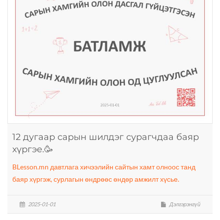
12 дугаар сарын шилдэг сурагчдаа баяр
хүргэе.🥳
BLesson.mn давтлага хичээлийн сайтын хамт олноос танд
баяр хүргэж, сурлагын өндрөөс өндөр амжилт хүсье.
2025-01-01
Дэлгэрэнгүй