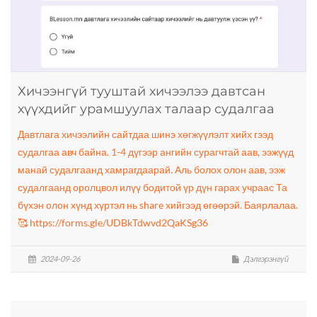
Хичээнгүй тууштай хичээлээ давтсан
хүүхдийг урамшуулах талаар судалгаа
Давтлага хичээлийн сайтдаа шинэ хөгжүүлэлт хийх гээд
судалгаа авч байна. 1-4 дүгээр ангийн сурагчтай аав, ээжүүд
манай судалгаанд хамрагдаарай. Аль болох олон аав, ээж
судалгаанд оролцвол илүү бодитой үр дүн гарах учраас Та
бүхэн олон хүнд хүртэл нь share хийгээд өгөөрэй. Баярлалаа.
🥰 https://forms.gle/UDBkTdwvd2QaKSg36
2024-09-26
Дэлгэрэнгүй