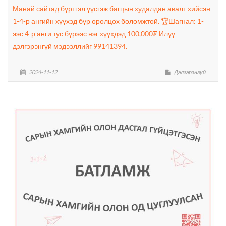
Манай сайтад бүртгэл үүсгэж багцын худалдан авалт хийсэн
1-4-р ангийн хүүхэд бүр оролцох боломжтой. 🏆Шагнал: 1-
ээс 4-р анги тус бүрээс нэг хүүхдэд 100,000₮ Илүү
дэлгэрэнгүй мэдээллийг 99141394.
2024-11-12
Дэлгэрэнгүй