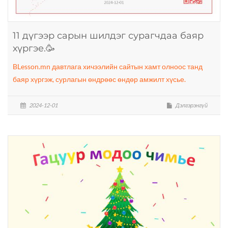
11 дүгээр сарын шилдэг сурагчдаа баяр
хүргэе.🥳
BLesson.mn давтлага хичээлийн сайтын хамт олноос танд
баяр хүргэж, сурлагын өндрөөс өндөр амжилт хүсье.
2024-12-01
Дэлгэрэнгүй