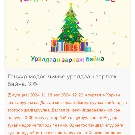
Гацуур модоо чимье уралдаан зарлаж
байна. 🎊🥳
⏰Хугацаа: 2024-11-18-ээс 2024-12-22-н хүртэл 🔹Хэрхэн
шалгаруулах вэ: Дасгал хичээлээ хийж цуглуулсан нийт одын
тоогоор шалгаруулна. Дасгал хичээлийг дараалан хийсэн
өдрүүд 20-30 минут дотор байвал цуглуулсан од 🌟 дээр
тухайн өдрийн тал одыг нэмнэ. Одны тоо тэнцвэл илүү бага
хугацаанд гүйцэтгэснээр шалгаруулна. 🔸Хэрхэн оролцох: