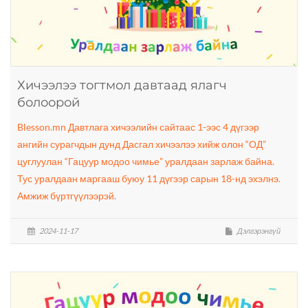
Хичээлээ тогтмол давтаад ялагч
болоорой
Blesson.mn Давтлага хичээлийн сайтаас 1-ээс 4 дүгээр
ангийн сурагчдын дунд Дасгал хичээлээ хийж олон “ОД”
цуглуулан “Гацуур модоо чимье” уралдаан зарлаж байна.
Тус уралдаан маргааш буюу 11 дүгээр сарын 18-нд эхэлнэ.
Амжиж бүртгүүлээрэй.
2024-11-17
Дэлгэрэнгүй