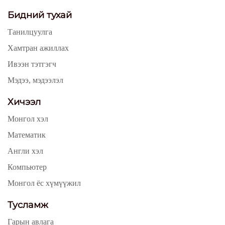
Бидний тухай
Танилцуулга
Хамтран ажиллах
Ивээн тэтгэгч
Мэдээ, мэдээлэл
Хичээл
Монгол хэл
Математик
Англи хэл
Компьютер
Монгол ёс хүмүүжил
Тусламж
Гарын авлага