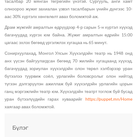
тасалбар 20 мянган төгрөгийн үнэтэй. Сургууль, анги хамт
олноороо жүжиг захиалан үзвэл тасалбарын үнийн дүнгээс 10-
аас 30% хүртэлх хөнгөлөлт авах боломжтой аж.
Драм жүжгийг амралтын өдрүүдээр 4-р сарын 5-н хүртэл хүүхэд
багачуудад хүргэх юм байна. Жүжиг амралтын өдрийн 15:00
цагаас эхлэх бөгөөд үргэлжлэх хугацаа нь 65 минут.
Сонирхуулахад, Монгол Улсын Хүүхэлдэйн театр нь 1948 онд
анх үүсэн байгуулагдсан бөгөөд 70 жилийн хугацаанд хүүхэд,
багачуудад зориулан хүүхэлдэйн олон төрөл хэлбэрээр уран
бүтээлээ туурвиж соёл, урлагийн боловсролыг олон нийтэд
түгээн дэлгэрүүлэн ажиллаж буй хүүхэлдэйн урлагийн цорын
ганц мэргэжлийн театр юм. Хүүхэлдэйн театрт тоглож буй бусад
уран бүтээлүүдийн гарах хуваарийг
https://puppet.mn/Home
хаягаар авах боломжтой.
Бүлэг