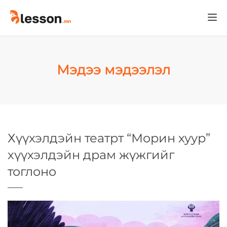
Togg
navi
Мэдээ мэдээлэл
Хүүхэлдэйн театрт “Морин хуур”
хүүхэлдэйн драм жүжгийг
тоглоно