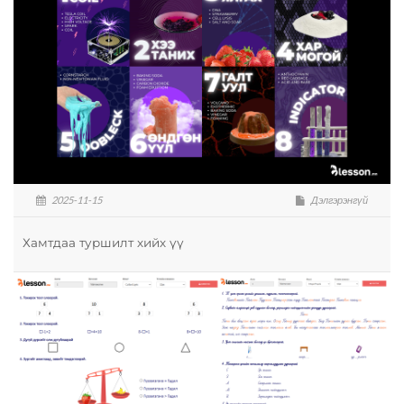
2025-11-15
Дэлгэрэнгүй
Хамтдаа туршилт хийх үү