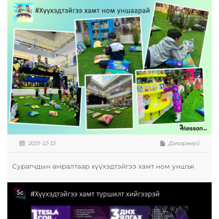
2025-12-15
Дэлгэрэнгүй
Сурагчдын амралтаар хүүхэдтэйгээ хамт ном уншъя