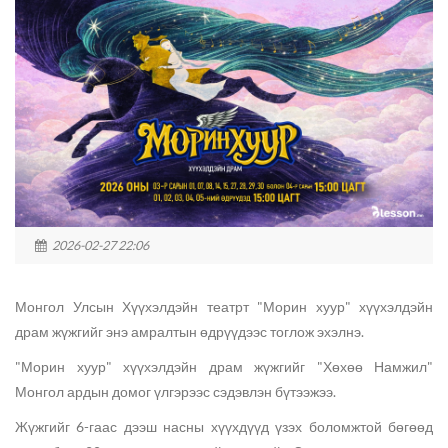
2026-02-27 22:06
Монгол Улсын Хүүхэлдэйн театрт "Морин хуур" хүүхэлдэйн
драм жүжгийг энэ амралтын өдрүүдээс тоглож эхэлнэ.
"Морин хуур" хүүхэлдэйн драм жүжгийг "Хөхөө Намжил"
Монгол ардын домог үлгэрээс сэдэвлэн бүтээжээ.
Жүжгийг 6-гаас дээш насны хүүхдүүд үзэх боломжтой бөгөөд