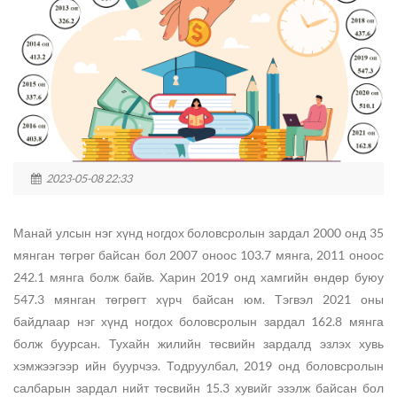
2023-05-08 22:33
Манай улсын нэг хүнд ногдох боловсролын зардал 2000 онд 35
мянган төгрөг байсан бол 2007 оноос 103.7 мянга, 2011 оноос
242.1 мянга болж байв. Харин 2019 онд хамгийн өндөр буюу
547.3 мянган төгрөгт хүрч байсан юм. Тэгвэл 2021 оны
байдлаар нэг хүнд ногдох боловсролын зардал 162.8 мянга
болж буурсан. Тухайн жилийн төсвийн зардалд эзлэх хувь
хэмжээгээр ийн буурчээ. Тодруулбал, 2019 онд боловсролын
салбарын зардал нийт төсвийн 15.3 хувийг эзэлж байсан бол