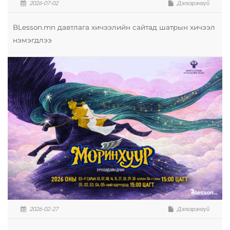
2026-07-02
Дэлгэрэнгүй
BLesson.mn давтлага хичээлийн сайтад шатрын хичээл
нэмэгдлээ
2026-02-27
Дэлгэрэнгүй