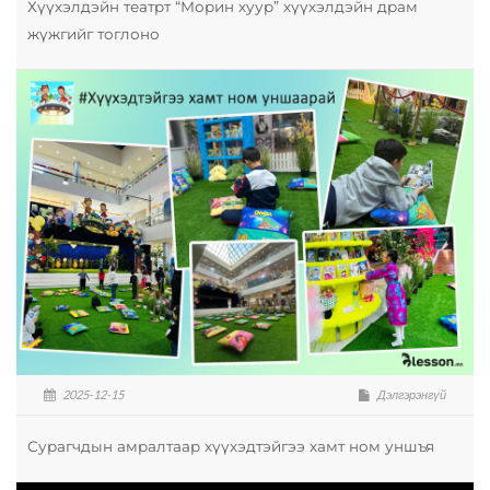
Хүүхэлдэйн театрт “Морин хуур” хүүхэлдэйн драм
жүжгийг тоглоно
2025-12-15
Дэлгэрэнгүй
Сурагчдын амралтаар хүүхэдтэйгээ хамт ном уншъя