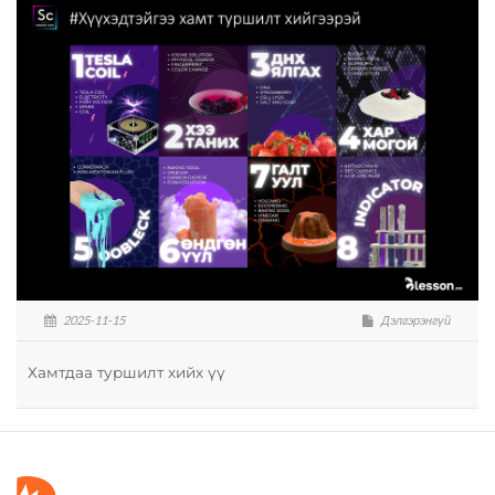
2025-11-15
Дэлгэрэнгүй
Хамтдаа туршилт хийх үү