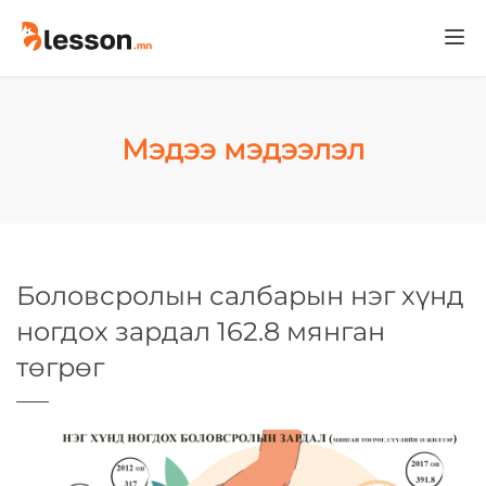
Togg
navi
Мэдээ мэдээлэл
Боловсролын салбарын нэг хүнд
ногдох зардал 162.8 мянган
төгрөг