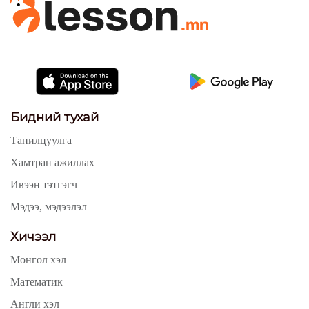
Бидний тухай
Танилцуулга
Хамтран ажиллах
Ивээн тэтгэгч
Мэдээ, мэдээлэл
Хичээл
Монгол хэл
Математик
Англи хэл