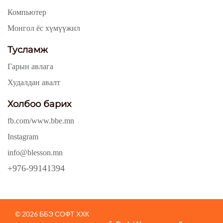
Компьютер
Монгол ёс хүмүүжил
Тусламж
Гарын авлага
Худалдан авалт
Холбоо барих
fb.com/www.bbe.mn
Instagram
info@blesson.mn
+976-99141394
© 2026 ББЭ СОФТ ХХК