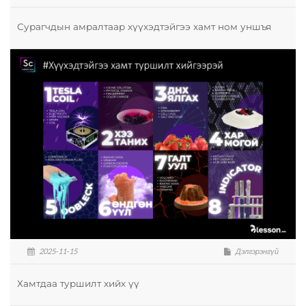
Сурагчдын амралтаар хүүхэдтэйгээ хамт ном уншъя
2025-11-15
Дэлгэрэнгүй
Хамтдаа туршилт хийх үү