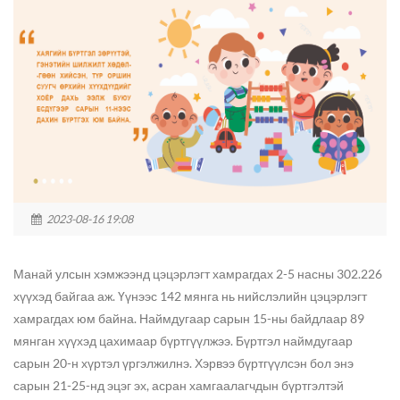
2023-08-16 19:08
Манай улсын хэмжээнд цэцэрлэгт хамрагдах 2-5 насны 302.226
хүүхэд байгаа аж. Үүнээс 142 мянга нь нийслэлийн цэцэрлэгт
хамрагдах юм байна. Наймдугаар сарын 15-ны байдлаар 89
мянган хүүхэд цахимаар бүртгүүлжээ. Бүртгэл наймдугаар
сарын 20-н хүртэл үргэлжилнэ. Хэрвээ бүртгүүлсэн бол энэ
сарын 21-25-нд эцэг эх, асран хамгаалагчдын бүртгэлтэй