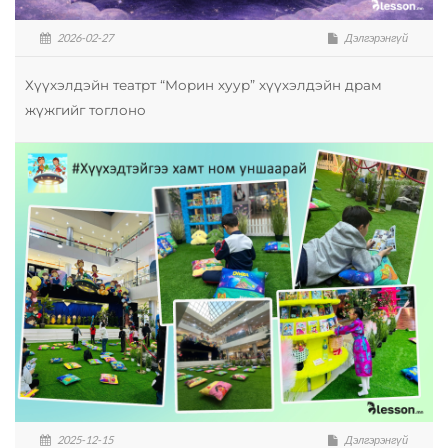
2026-02-27
Дэлгэрэнгүй
Хүүхэлдэйн театрт “Морин хуур” хүүхэлдэйн драм
жүжгийг тоглоно
2025-12-15
Дэлгэрэнгүй