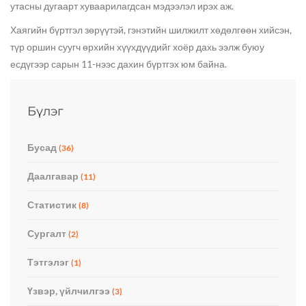
утасны дугаарт хуваарилагдсан мэдээлэл ирэх аж.
Хаягийн бүртгэл зөрүүтэй, гэнэтийн шилжилт хөдөлгөөн хийсэн,
түр оршин суугч өрхийн хүүхдүүдийг хоёр дахь ээлж буюу
есдүгээр сарын 11-нээс дахин бүртгэх юм байна.
Бүлэг
Бусад
(36)
Даалгавар
(11)
Статистик
(8)
Сургалт
(2)
Тэтгэлэг
(1)
Үзвэр, үйлчилгээ
(3)