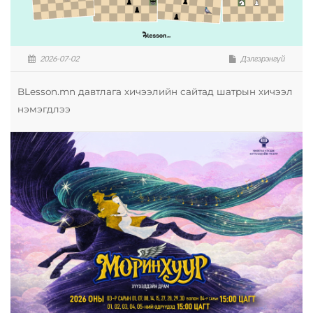
2026-07-02
Дэлгэрэнгүй
BLesson.mn давтлага хичээлийн сайтад шатрын хичээл
нэмэгдлээ