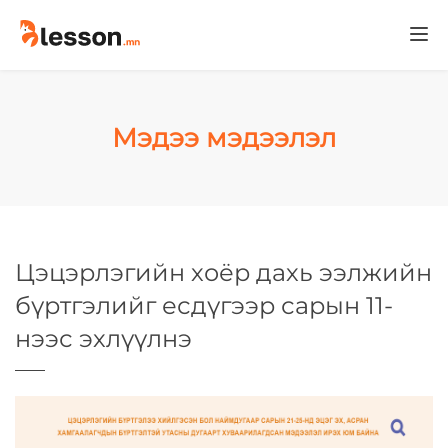
Togg
navi
Мэдээ мэдээлэл
Цэцэрлэгийн хоёр дахь ээлжийн
бүртгэлийг есдүгээр сарын 11-
нээс эхлүүлнэ