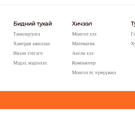
Бидний тухай
Хичээл
Т
Танилцуулга
Монгол хэл
Г
Хамтран ажиллах
Математик
Х
Ивээн тэтгэгч
Англи хэл
Мэдээ, мэдээлэл
Компьютер
Монгол ёс хүмүүжил