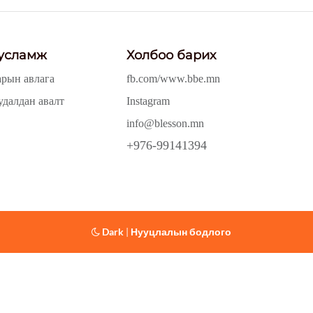
усламж
Холбоо барих
арын авлага
fb.com/www.bbe.mn
удалдан авалт
Instagram
info@blesson.mn
+976-99141394
Dark
|
Нууцлалын бодлого