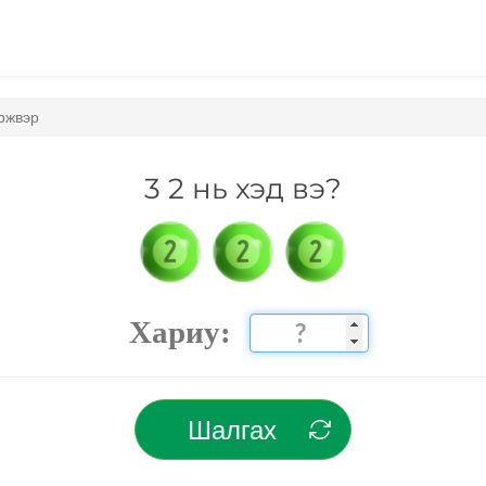
үржвэр
3 2 нь хэд вэ?
Хариу:
Шалгах