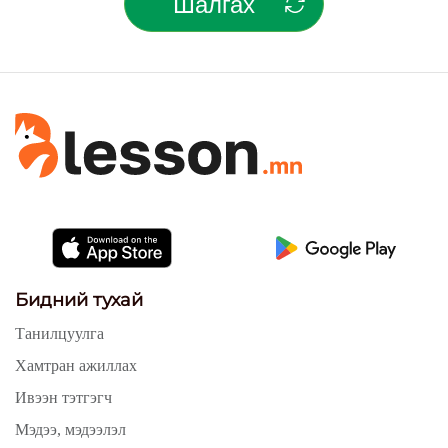
Шалгах
Бидний тухай
Танилцуулга
Хамтран ажиллах
Ивээн тэтгэгч
Мэдээ, мэдээлэл