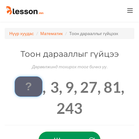
Togg
navi
Нүүр хуудас
Математик
Тоон дарааллыг гүйцээх
Тоон дарааллыг гүйцээ
Дөрвөлжинд тохирох тоог бичнэ үү.
,
3,
9,
27,
81,
243