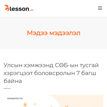
Togg
navi
Мэдээ мэдээлэл
Улсын хэмжээнд СӨБ-ын тусгай
хэрэгцээт боловсролын 7 багш
байна