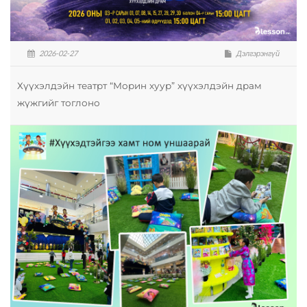
2026-02-27
Дэлгэрэнгүй
Хүүхэлдэйн театрт “Морин хуур” хүүхэлдэйн драм
жүжгийг тоглоно