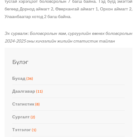
тусгай хэрэгцээт боловсролын 7 багш байна. Тэд бүгд эмэгтэй
бөгөөд Дорнод аймагт 2, Өвөрхангай аймагт 1, Орхон аймагт 2,
Улаанбаатар хотод 2 багш байна.
Эх сурвалж:
Боловсролын яам, сургуулийн өмнөх боловсролын
2024-2025 оны хичээлийн жилийн статистик тайлан
Бүлэг
Бусад
(36)
Даалгавар
(11)
Статистик
(8)
Сургалт
(2)
Тэтгэлэг
(1)