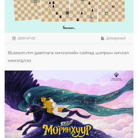
2026-07-02
Дэлгэрэнгүй
BLesson.mn давтлага хичээлийн сайтад шатрын хичээл
нэмэгдлээ