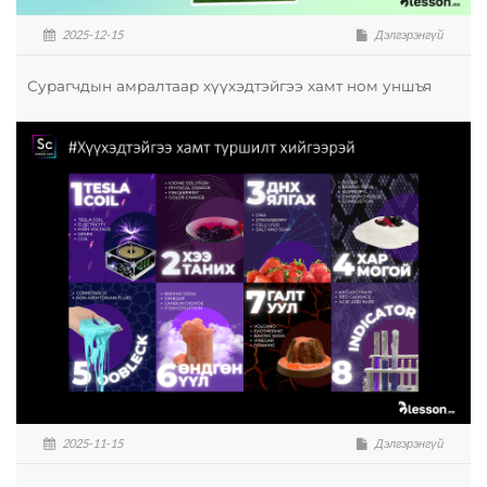
2025-12-15
Дэлгэрэнгүй
Сурагчдын амралтаар хүүхэдтэйгээ хамт ном уншъя
2025-11-15
Дэлгэрэнгүй