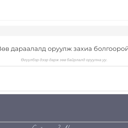
Зөв дараалалд оруулж захиа болгоорой
Өгүүлбэр дээр дарж зөв байрлалд оруулна уу.