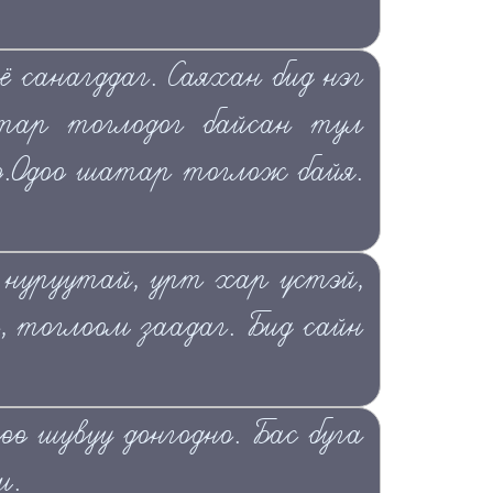
ё санагддаг. Саяхан бид нэг
ар тоглодог байсан тул
ээ.Одоо шатар тоглож байя.
нуруутай, урт хар үстэй,
, тоглоом заадаг. Бид сайн
ө шувуу донгодно. Бас буга
м.