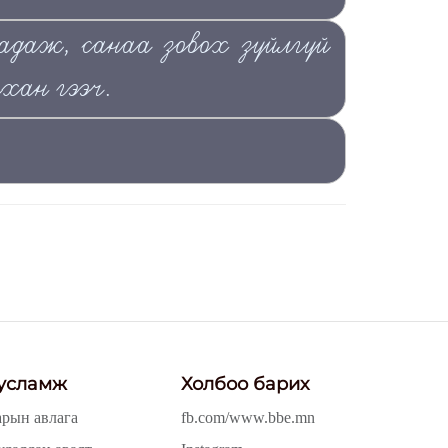
адаж, санаа зовох зүйлгүй
хан гээч.
усламж
Холбоо барих
арын авлага
fb.com/www.bbe.mn