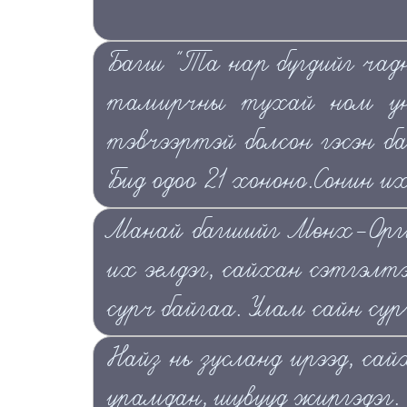
Багш "Та нар бүгдийг чадна
тамирчны тухай ном ун
тэвчээртэй болсон гэсэн б
Бид одоо 21 хононо.Сонин и
Манай багшийг Мөнх-Орги
их эелдэг, сайхан сэтгэлт
сурч байгаа. Улам сайн сур
Найз нь зусланд ирээд, са
урамдан, шувууд жиргэдэг. 