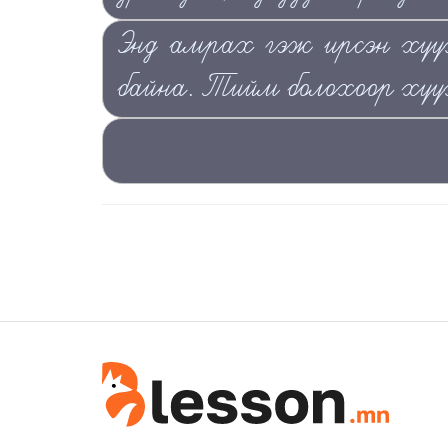
Энд амрах гэж ирсэн хүүх
байна. Тийм болохоор хүүх