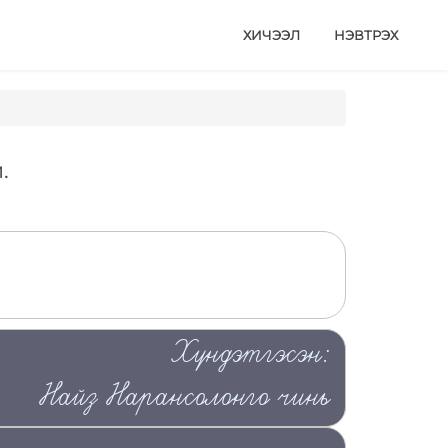
ХИЧЭЭЛ
НЭВТРЭХ
.
Хүндэтгэсэн:
Найз Нарансолонго чинь