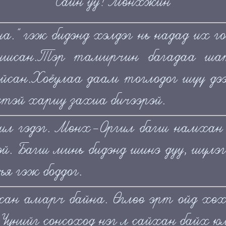
Сайн уу? Мөнхжин
." гэж бидэнд хэлдэг нь надад их го
шсан.Тэр тамирчин багадаа шат
айсан.Хоёулаа даам тоглодог шүү д
хтэй хариу захиа бичээрэй.
л гэдэг. Мөнх-Оргил багш намхан 
эй. Багш минь бидэнд шинэ дуу, шүлэг
ъя гэж боддог.
йхан амарч байна. Өглөө эрт ойд хөхө
Үүнийг сонсоход нэг л сайхан байх ю