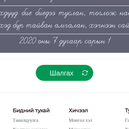
дүүд бие биедээ туслан, тоглож на
эд бүр тайван амгалан, хэчнээн сай
2020 оны 7 дугаар сарын 1
Шалгах
Бидний тухай
Хичээл
Т
Танилцуулга
Монгол хэл
Г