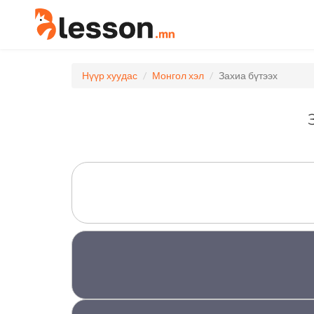
Нүүр хуудас
Монгол хэл
Захиа бүтээх