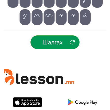
д
т
ж
э
э
й
Шалгах