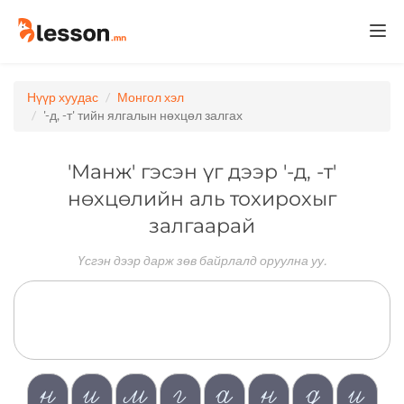
Togg
navi
Нүүр хуудас
Монгол хэл
'-д, -т' тийн ялгалын нөхцөл залгах
'Манж' гэсэн үг дээр '-д, -т'
нөхцөлийн аль тохирохыг
залгаарай
Үсгэн дээр дарж зөв байрлалд оруулна уу.
н
и
м
г
а
н
д
и