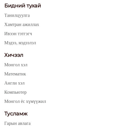
Бидний тухай
Танилцуулга
Хамтран ажиллах
Ивээн тэтгэгч
Мэдээ, мэдээлэл
Хичээл
Монгол хэл
Математик
Англи хэл
Компьютер
Монгол ёс хүмүүжил
Тусламж
Гарын авлага