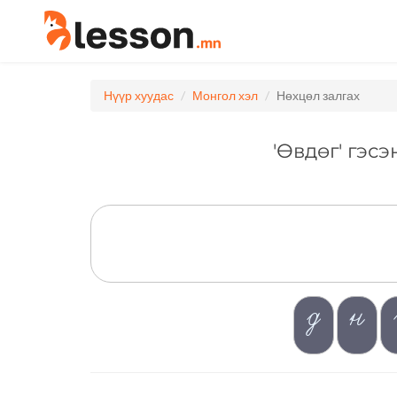
Нүүр хуудас
Монгол хэл
Нөхцөл залгах
'Өвдөг' гэсэ
д
н