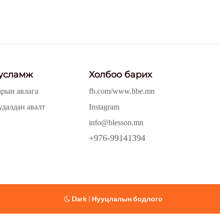
усламж
Холбоо барих
арын авлага
fb.com/www.bbe.mn
удалдан авалт
Instagram
info@blesson.mn
+976-99141394
Dark
|
Нууцлалын бодлого