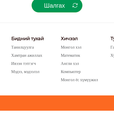
Шалгах
Бидний тухай
Хичээл
Т
Танилцуулга
Монгол хэл
Г
Хамтран ажиллах
Математик
Х
Ивээн тэтгэгч
Англи хэл
Мэдээ, мэдээлэл
Компьютер
Монгол ёс хүмүүжил