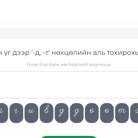
н үг дээр '-д, -т' нөхцөлийн аль тохиро
Үсгэн дээр дарж зөв байрлалд оруулна уу.
г
г
и
в
д
д
ө
ө
т