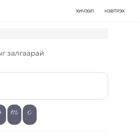
ХИЧЭЭЛ
НЭВТРЭХ
хыг залгаарай
э
т
с