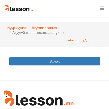
Togg
navi
Нүүр хуудас
Өгүүллэг сонгох
'Адуугүйгээр төсөөлөх аргагүй' эх
|
|
+А
-а
Абв
Эхлэх