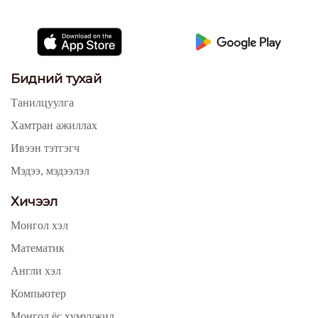
Бидний тухай
Танилцуулга
Хамтран ажиллах
Ивээн тэтгэгч
Мэдээ, мэдээлэл
Хичээл
Монгол хэл
Математик
Англи хэл
Компьютер
Монгол ёс хүмүүжил