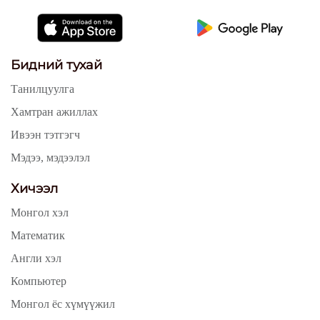
Бидний тухай
Танилцуулга
Хамтран ажиллах
Ивээн тэтгэгч
Мэдээ, мэдээлэл
Хичээл
Монгол хэл
Математик
Англи хэл
Компьютер
Монгол ёс хүмүүжил