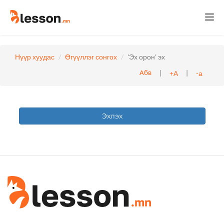
Togg
navi
Нүүр хуудас
Өгүүллэг сонгох
'Эх орон' эх
|
|
+А
-а
Абв
Эхлэх