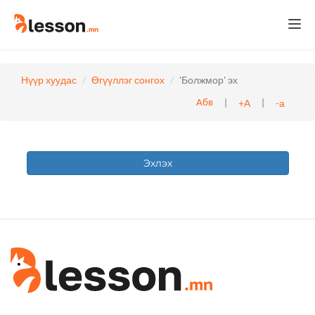
Togg
navi
Нүүр хуудас
Өгүүллэг сонгох
'Болжмор' эх
|
|
+А
-а
Абв
Эхлэх