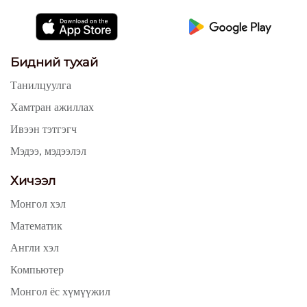
Бидний тухай
Танилцуулга
Хамтран ажиллах
Ивээн тэтгэгч
Мэдээ, мэдээлэл
Хичээл
Монгол хэл
Математик
Англи хэл
Компьютер
Монгол ёс хүмүүжил