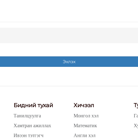
Эхлэх
Бидний тухай
Хичээл
Т
Танилцуулга
Монгол хэл
Г
Хамтран ажиллах
Математик
Х
Ивээн тэтгэгч
Англи хэл