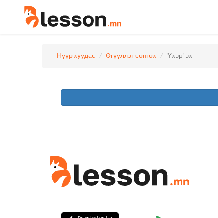
Нүүр хуудас
Өгүүллэг сонгох
'Үхэр' эх