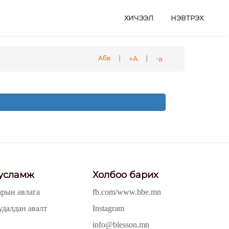
ХИЧЭЭЛ
НЭВТРЭХ
|
|
+А
-а
Абв
усламж
Холбоо барих
арын авлага
fb.com/www.bbe.mn
удалдан авалт
Instagram
info@blesson.mn