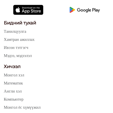
Бидний тухай
Танилцуулга
Хамтран ажиллах
Ивээн тэтгэгч
Мэдээ, мэдээлэл
Хичээл
Монгол хэл
Математик
Англи хэл
Компьютер
Монгол ёс хүмүүжил