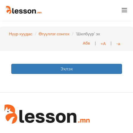
Togg
navi
Нүүр хуудас
Өгүүллэг сонгох
'Шилбүүр' эх
|
|
+А
-а
Абв
Эхлэх