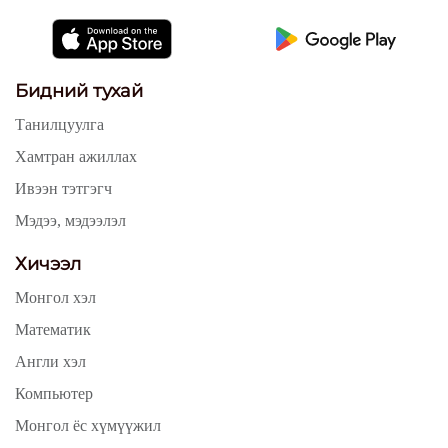
Бидний тухай
Танилцуулга
Хамтран ажиллах
Ивээн тэтгэгч
Мэдээ, мэдээлэл
Хичээл
Монгол хэл
Математик
Англи хэл
Компьютер
Монгол ёс хүмүүжил