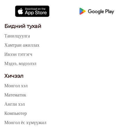
Бидний тухай
Танилцуулга
Хамтран ажиллах
Ивээн тэтгэгч
Мэдээ, мэдээлэл
Хичээл
Монгол хэл
Математик
Англи хэл
Компьютер
Монгол ёс хүмүүжил