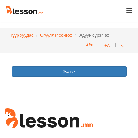
Togg
navi
Нүүр хуудас
Өгүүллэг сонгох
'Адуун сүрэг' эх
|
|
+А
-а
Абв
Эхлэх