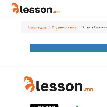
Нүүр хуудас
Өгүүллэг сонгох
'Ашигтай ургама