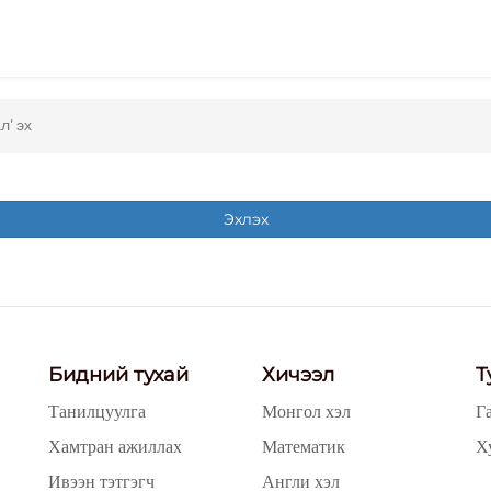
л' эх
Эхлэх
Бидний тухай
Хичээл
Т
Танилцуулга
Монгол хэл
Г
Хамтран ажиллах
Математик
Х
Ивээн тэтгэгч
Англи хэл