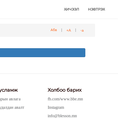
ХИЧЭЭЛ
НЭВТРЭХ
|
|
+А
-а
Абв
усламж
Холбоо барих
арын авлага
fb.com/www.bbe.mn
удалдан авалт
Instagram
info@blesson.mn