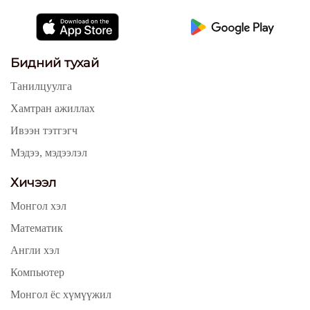
Бидний тухай
Танилцуулга
Хамтран ажиллах
Ивээн тэтгэгч
Мэдээ, мэдээлэл
Хичээл
Монгол хэл
Математик
Англи хэл
Компьютер
Монгол ёс хүмүүжил