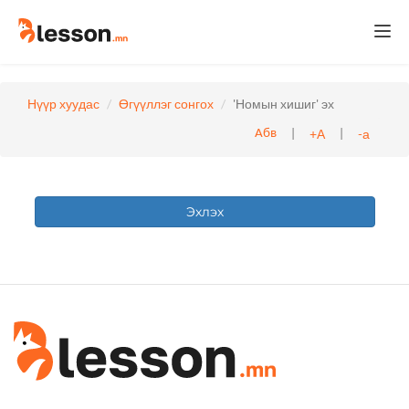
Togg
navi
Нүүр хуудас
Өгүүллэг сонгох
'Номын хишиг' эх
|
|
+А
-а
Абв
Эхлэх