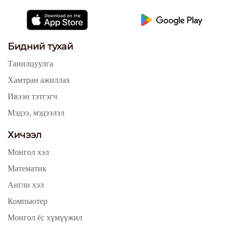
Бидний тухай
Танилцуулга
Хамтран ажиллах
Ивээн тэтгэгч
Мэдээ, мэдээлэл
Хичээл
Монгол хэл
Математик
Англи хэл
Компьютер
Монгол ёс хүмүүжил