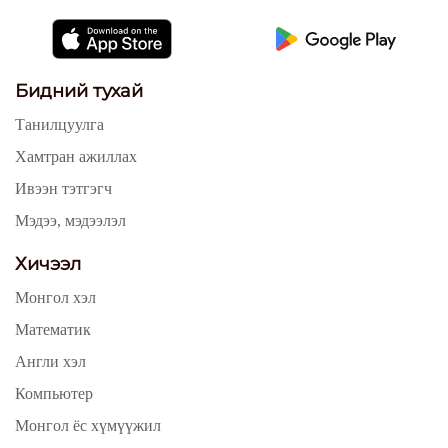
Бидний тухай
Танилцуулга
Хамтран ажиллах
Ивээн тэтгэгч
Мэдээ, мэдээлэл
Хичээл
Монгол хэл
Математик
Англи хэл
Компьютер
Монгол ёс хүмүүжил