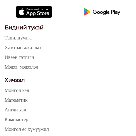
Бидний тухай
Танилцуулга
Хамтран ажиллах
Ивээн тэтгэгч
Мэдээ, мэдээлэл
Хичээл
Монгол хэл
Математик
Англи хэл
Компьютер
Монгол ёс хүмүүжил