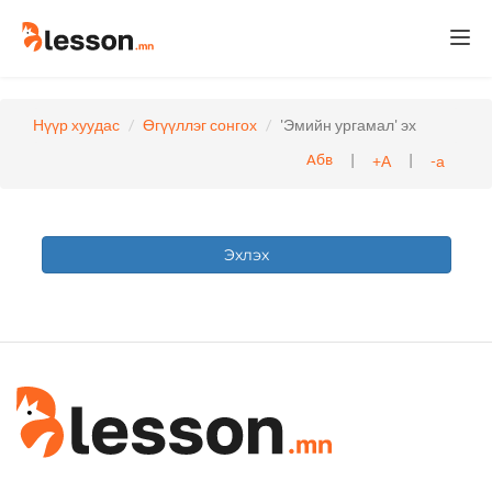
Togg
navi
Нүүр хуудас
Өгүүллэг сонгох
'Эмийн ургамал' эх
|
|
+А
-а
Абв
Эхлэх