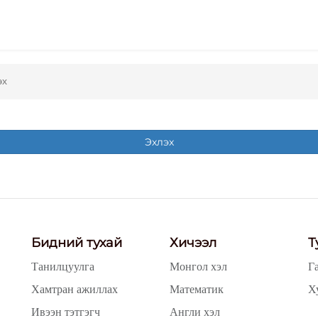
эх
Эхлэх
Бидний тухай
Хичээл
Т
Танилцуулга
Монгол хэл
Г
Хамтран ажиллах
Математик
Х
Ивээн тэтгэгч
Англи хэл