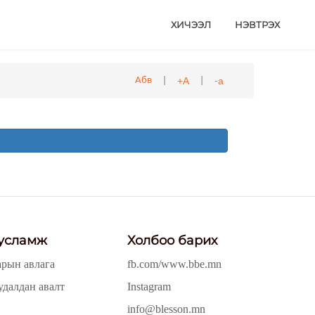
ХИЧЭЭЛ
НЭВТРЭХ
|
|
+А
-а
Абв
усламж
Холбоо барих
арын авлага
fb.com/www.bbe.mn
удалдан авалт
Instagram
info@blesson.mn