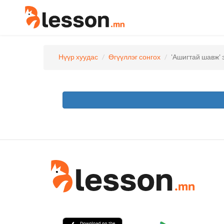
Нүүр хуудас
Өгүүллэг сонгох
'Ашигтай шавж' 