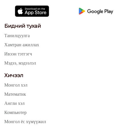
Бидний тухай
Танилцуулга
Хамтран ажиллах
Ивээн тэтгэгч
Мэдээ, мэдээлэл
Хичээл
Монгол хэл
Математик
Англи хэл
Компьютер
Монгол ёс хүмүүжил