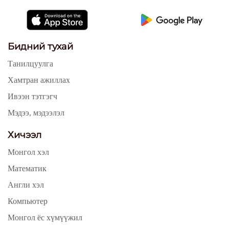
Бидний тухай
Танилцуулга
Хамтран ажиллах
Ивээн тэтгэгч
Мэдээ, мэдээлэл
Хичээл
Монгол хэл
Математик
Англи хэл
Компьютер
Монгол ёс хүмүүжил