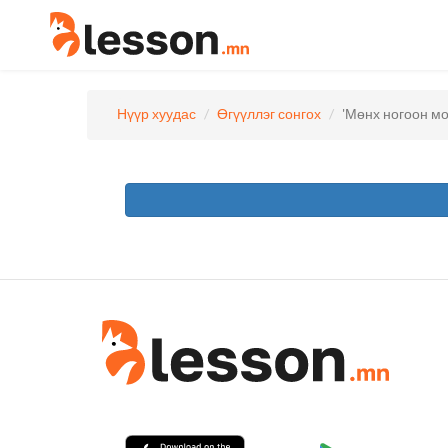
Нүүр хуудас
Өгүүллэг сонгох
'Мөнх ногоон мо