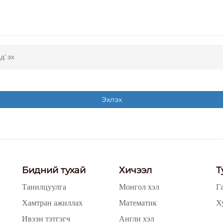
д' эх
Эхлэх
Бидний тухай
Хичээл
Т
Танилцуулга
Монгол хэл
Г
Хамтран ажиллах
Математик
Х
Ивээн тэтгэгч
Англи хэл