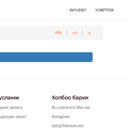
ХИЧЭЭЛ
НЭВТРЭХ
|
|
+А
-а
Абв
усламж
Холбоо барих
арын авлага
fb.com/www.bbe.mn
удалдан авалт
Instagram
info@blesson.mn