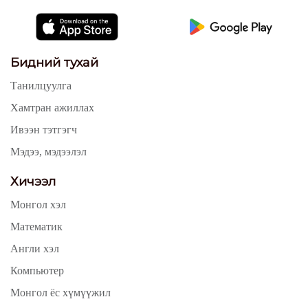
Бидний тухай
Танилцуулга
Хамтран ажиллах
Ивээн тэтгэгч
Мэдээ, мэдээлэл
Хичээл
Монгол хэл
Математик
Англи хэл
Компьютер
Монгол ёс хүмүүжил