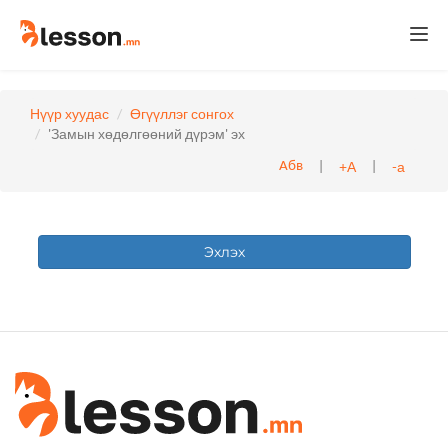
Togg
navi
Нүүр хуудас
Өгүүллэг сонгох
'Замын хөдөлгөөний дүрэм' эх
|
|
+А
-а
Абв
Эхлэх