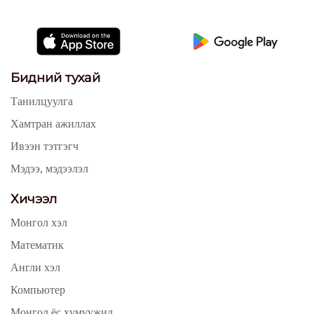
Бидний тухай
Танилцуулга
Хамтран ажиллах
Ивээн тэтгэгч
Мэдээ, мэдээлэл
Хичээл
Монгол хэл
Математик
Англи хэл
Компьютер
Монгол ёс хүмүүжил