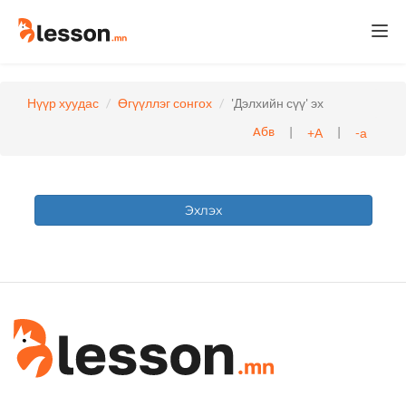
Togg
navi
Нүүр хуудас
Өгүүллэг сонгох
'Дэлхийн сүү' эх
|
|
+А
-а
Абв
Эхлэх