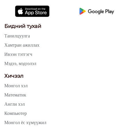
Бидний тухай
Танилцуулга
Хамтран ажиллах
Ивээн тэтгэгч
Мэдээ, мэдээлэл
Хичээл
Монгол хэл
Математик
Англи хэл
Компьютер
Монгол ёс хүмүүжил