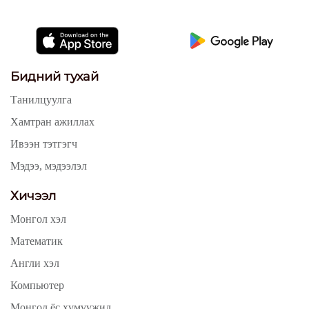
Бидний тухай
Танилцуулга
Хамтран ажиллах
Ивээн тэтгэгч
Мэдээ, мэдээлэл
Хичээл
Монгол хэл
Математик
Англи хэл
Компьютер
Монгол ёс хүмүүжил