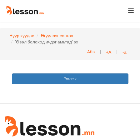
Togg
navi
Нүүр хуудас
Өгүүллэг сонгох
'Өвөл болоход ичдэг амьтад' эх
|
|
+А
-а
Абв
Эхлэх