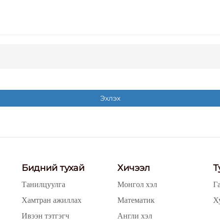
Эхлэх
Бидний тухай
Хичээл
Т
Танилцуулга
Монгол хэл
Г
Хамтран ажиллах
Математик
Х
Ивээн тэтгэгч
Англи хэл