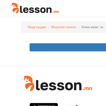
Нүүр хуудас
Өгүүллэг сонгох
'Алим жимс' эх