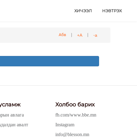
ХИЧЭЭЛ
НЭВТРЭХ
|
|
+А
-а
Абв
усламж
Холбоо барих
арын авлага
fb.com/www.bbe.mn
удалдан авалт
Instagram
info@blesson.mn