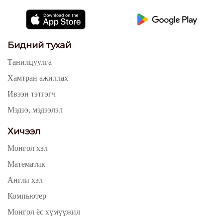
Бидний тухай
Танилцуулга
Хамтран ажиллах
Ивээн тэтгэгч
Мэдээ, мэдээлэл
Хичээл
Монгол хэл
Математик
Англи хэл
Компьютер
Монгол ёс хүмүүжил