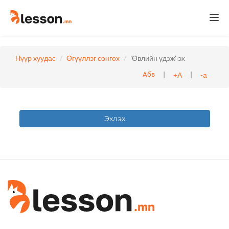
Togg
navi
Нүүр хуудас
Өгүүллэг сонгох
'Өвлийн үдэж' эх
|
|
+А
-а
Абв
Эхлэх