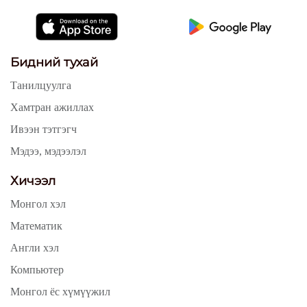
Бидний тухай
Танилцуулга
Хамтран ажиллах
Ивээн тэтгэгч
Мэдээ, мэдээлэл
Хичээл
Монгол хэл
Математик
Англи хэл
Компьютер
Монгол ёс хүмүүжил