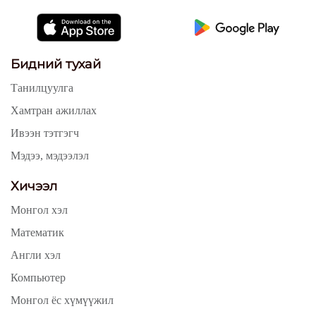
Бидний тухай
Танилцуулга
Хамтран ажиллах
Ивээн тэтгэгч
Мэдээ, мэдээлэл
Хичээл
Монгол хэл
Математик
Англи хэл
Компьютер
Монгол ёс хүмүүжил