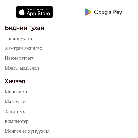
Бидний тухай
Танилцуулга
Хамтран ажиллах
Ивээн тэтгэгч
Мэдээ, мэдээлэл
Хичээл
Монгол хэл
Математик
Англи хэл
Компьютер
Монгол ёс хүмүүжил