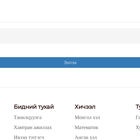
Эхлэх
Бидний тухай
Хичээл
Т
Танилцуулга
Монгол хэл
Г
Хамтран ажиллах
Математик
Х
Ивээн тэтгэгч
Англи хэл