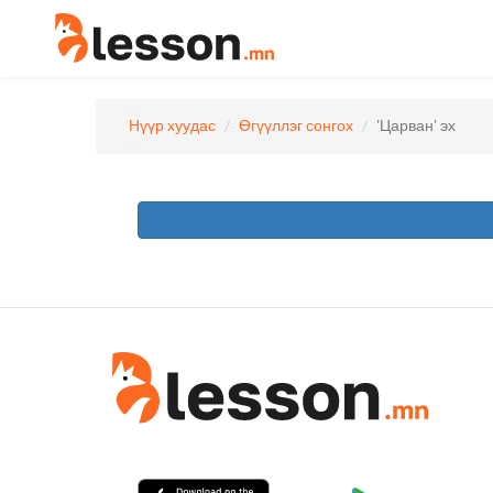
Нүүр хуудас
Өгүүллэг сонгох
'Царван' эх