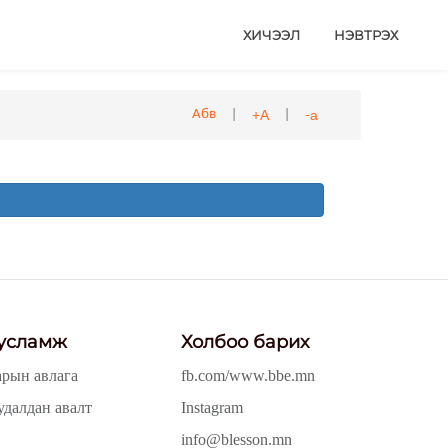
ХИЧЭЭЛ
НЭВТРЭХ
|
|
+А
-а
Абв
усламж
Холбоо барих
арын авлага
fb.com/www.bbe.mn
удалдан авалт
Instagram
info@blesson.mn