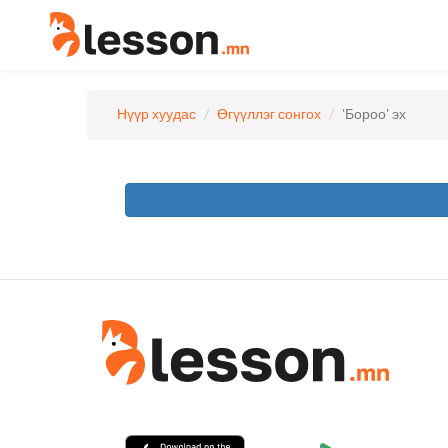
Нүүр хуудас
Өгүүллэг сонгох
'Бороо' эх