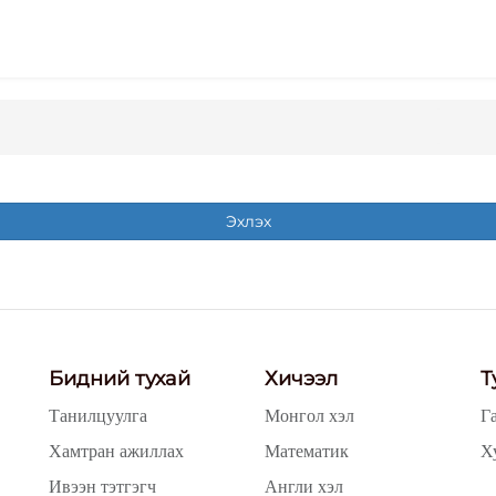
Эхлэх
Бидний тухай
Хичээл
Т
Танилцуулга
Монгол хэл
Г
Хамтран ажиллах
Математик
Х
Ивээн тэтгэгч
Англи хэл