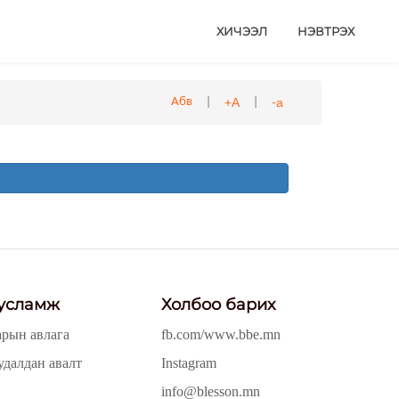
ХИЧЭЭЛ
НЭВТРЭХ
|
|
+А
-а
Абв
усламж
Холбоо барих
арын авлага
fb.com/www.bbe.mn
удалдан авалт
Instagram
info@blesson.mn