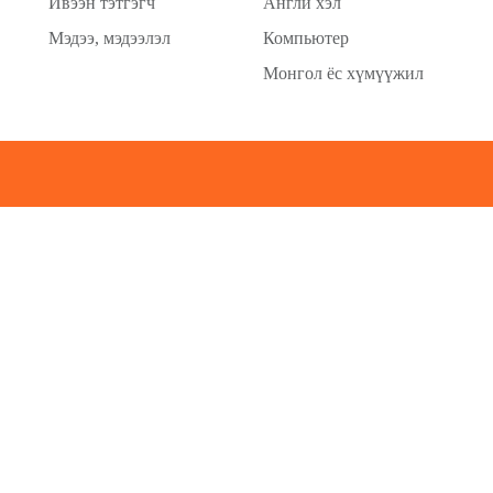
Ивээн тэтгэгч
Англи хэл
Мэдээ, мэдээлэл
Компьютер
Монгол ёс хүмүүжил