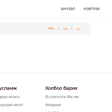
ХИЧЭЭЛ
НЭВТРЭХ
|
|
+А
-а
Абв
усламж
Холбоо барих
арын авлага
fb.com/www.bbe.mn
удалдан авалт
Instagram