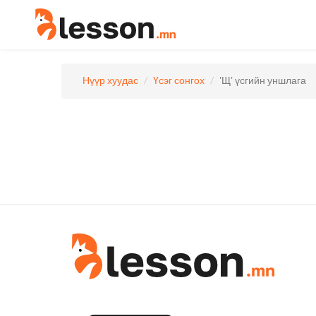
Нүүр хуудас
Үсэг сонгох
'Щ' үсгийн уншлага