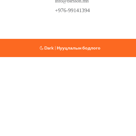
info@blesson.mn
+976-99141394
Dark
|
Нууцлалын бодлого