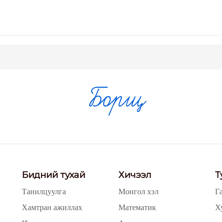
Борщ
Бидний тухай
Хичээл
Т
Танилцуулга
Монгол хэл
Г
Хамтран ажиллах
Математик
Х