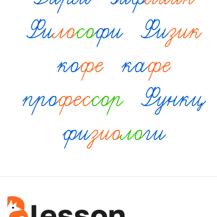
Фи
ло
со
фи
Фи
зик
ко
фе
ка
фе
про
фес
сор
Функц
фи
зио
ло
ги