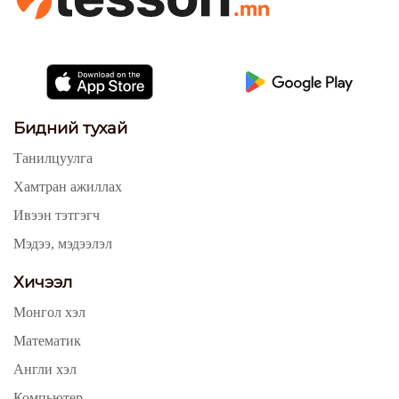
Бидний тухай
Танилцуулга
Хамтран ажиллах
Ивээн тэтгэгч
Мэдээ, мэдээлэл
Хичээл
Монгол хэл
Математик
Англи хэл
Компьютер