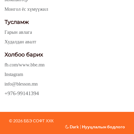
Монгол ёс хүмүүжил
Тусламж
Гарын авлага
Худалдан авалт
Холбоо барих
fb.com/www.bbe.mn
Instagram
info@blesson.mn
+976-99141394
© 2026 ББЭ СОФТ ХХК
Dark
|
Нууцлалын бодлого