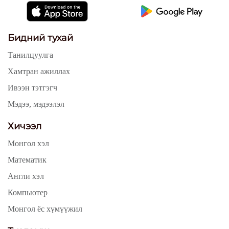
Бидний тухай
Танилцуулга
Хамтран ажиллах
Ивээн тэтгэгч
Мэдээ, мэдээлэл
Хичээл
Монгол хэл
Математик
Англи хэл
Компьютер
Монгол ёс хүмүүжил