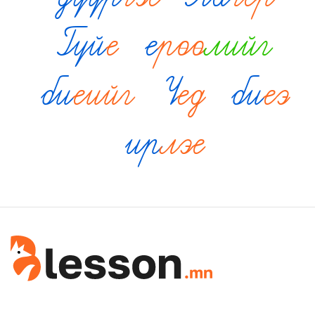
Гүй
е
е
рөө
лийг
би
еийг
Ү
ед
би
еэ
ир
лэе