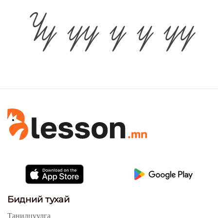
Үү
үү
ү
ү
үү
Бидний тухай
Танилцуулга