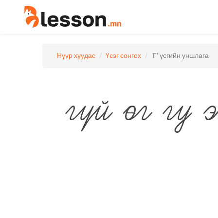
Нүүр хуудас
Үсэг сонгох
'Г' үсгийн уншлага
гүй
өг
гу