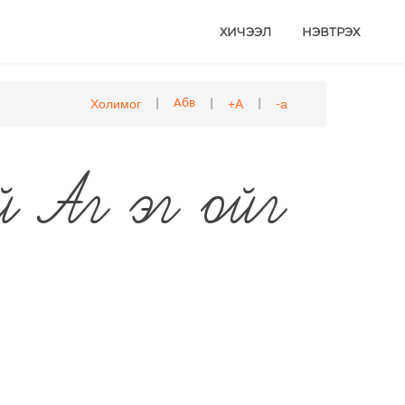
ХИЧЭЭЛ
НЭВТРЭХ
|
|
|
Холимог
+А
-а
Абв
й
Аг
эг
ойг