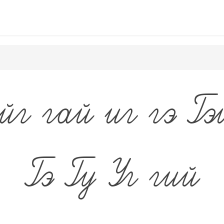
эйг
гaй
иг
гэ
Гэ
Гэ
Гу
Уг
гий