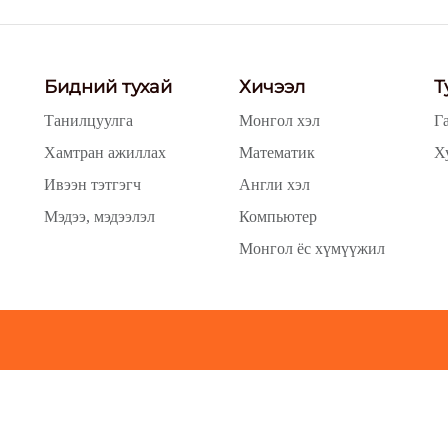
Бидний тухай
Хичээл
Т
Танилцуулга
Монгол хэл
Г
Хамтран ажиллах
Математик
Х
Ивээн тэтгэгч
Англи хэл
Мэдээ, мэдээлэл
Компьютер
Монгол ёс хүмүүжил