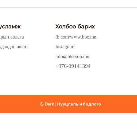
усламж
Холбоо барих
арын авлага
fb.com/www.bbe.mn
удалдан авалт
Instagram
info@blesson.mn
+976-99141394
Dark
|
Нууцлалын бодлого