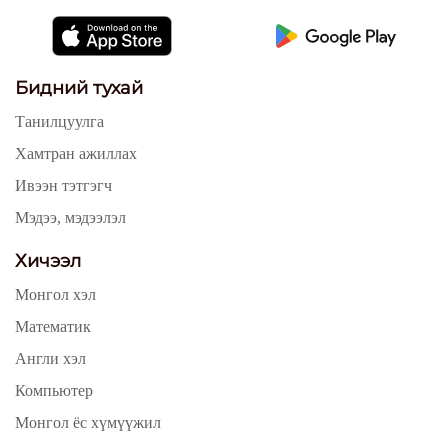
Бидний тухай
Танилцуулга
Хамтран ажиллах
Ивээн тэтгэгч
Мэдээ, мэдээлэл
Хичээл
Монгол хэл
Математик
Англи хэл
Компьютер
Монгол ёс хүмүүжил