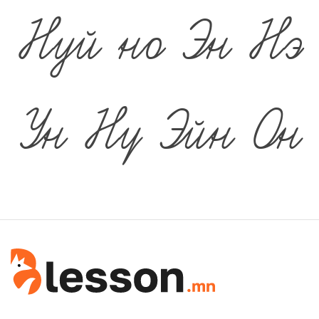
Нуй
но
Эн
Нэ
Ун
Нү
Эйн
Он