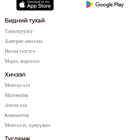
Бидний тухай
Танилцуулга
Хамтран ажиллах
Ивээн тэтгэгч
Мэдээ, мэдээлэл
Хичээл
Монгол хэл
Математик
Англи хэл
Компьютер
Монгол ёс хүмүүжил
Тусламж