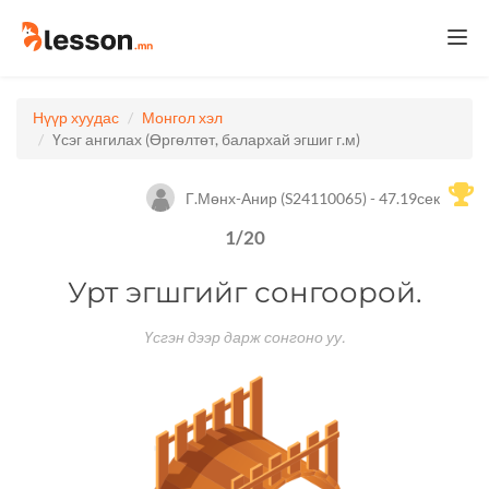
Togg
navi
Нүүр хуудас
Монгол хэл
Үсэг ангилах (Өргөлтөт, балархай эгшиг г.м)
Г.Мөнх-Анир (S24110065) - 47.19сек
1
/
20
Урт эгшгийг сонгоорой.
Үсгэн дээр дарж сонгоно уу.