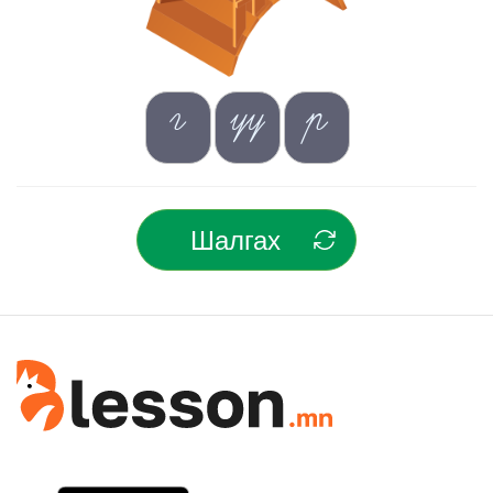
г
үү
р
Шалгах